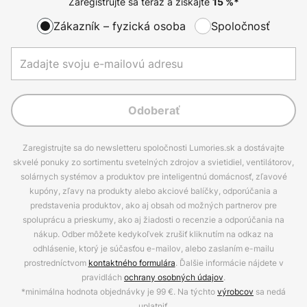
Zaregistrujte sa teraz a získajte
15
%*
Zákazník – fyzická osoba
Spoločnosť
Odoberať
Zaregistrujte sa do newsletteru spoločnosti Lumories.sk a dostávajte
skvelé ponuky zo sortimentu svetelných zdrojov a svietidiel, ventilátorov,
solárnych systémov a produktov pre inteligentnú domácnosť, zľavové
kupóny, zľavy na produkty alebo akciové balíčky, odporúčania a
predstavenia produktov, ako aj obsah od možných partnerov pre
spoluprácu a prieskumy, ako aj žiadosti o recenzie a odporúčania na
nákup. Odber môžete kedykoľvek zrušiť kliknutím na odkaz na
odhlásenie, ktorý je súčasťou e-mailov, alebo zaslaním e-mailu
prostredníctvom
kontaktného formulára
. Ďalšie informácie nájdete v
pravidlách
ochrany osobných údajov
.
*minimálna hodnota objednávky je 99 €. Na týchto
výrobcov
sa nedá
uplatniť.