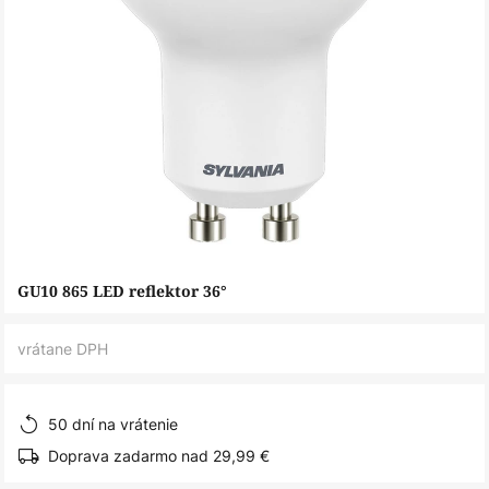
Preskočiť
GU10 865 LED reflektor 36°
na
začiatok
vrátane DPH
galérie
obrázkov
50 dní na vrátenie
Doprava zadarmo nad 29,99 €