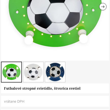
Preskočiť
Futbalové stropné svietidlo, štvorica svetiel
na
začiatok
vrátane DPH
galérie