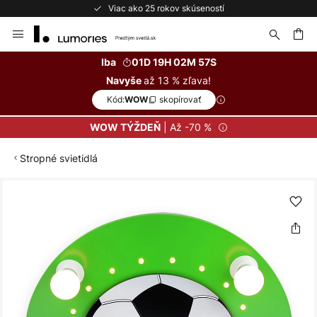
Viac ako 25 rokov skúseností
Skip
to
Content
ať
Iba
01D 19H 02M 56S
až 13 % zľava!
Navyše
Kód:
skopírovať
WOW
| Až -70 %
WOW TÝŽDEŇ
Stropné svietidlá
Preskočiť
na
koniec
galérie
obrázkov