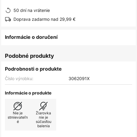
obrázkov
50 dní na vrátenie
Doprava zadarmo nad 29,99 €
Informácie o doručení
Podobné produkty
Podrobnosti o produkte
Číslo výrobku:
3062091X
Informácie o produkte
Nie je
Žiarovka
stmievateľn
nie je
é
súčasťou
balenia