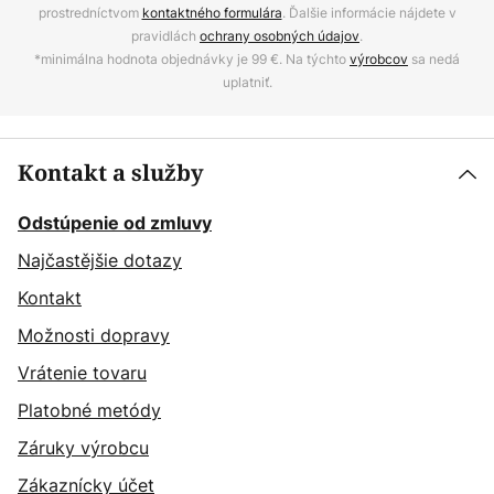
prostredníctvom
kontaktného formulára
. Ďalšie informácie nájdete v
pravidlách
ochrany osobných údajov
.
*minimálna hodnota objednávky je 99 €. Na týchto
výrobcov
sa nedá
uplatniť.
Kontakt a služby
Odstúpenie od zmluvy
Najčastějšie dotazy
Kontakt
Možnosti dopravy
Vrátenie tovaru
Platobné metódy
Záruky výrobcu
Zákaznícky účet