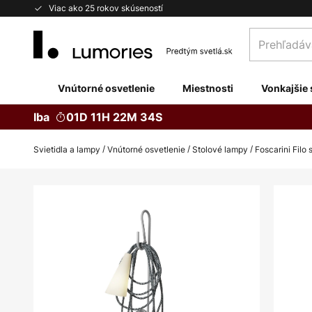
Skip
Viac ako 25 rokov skúseností
to
Prehľadávaj
Content
obchod
tu...
Vnútorné osvetlenie
Miestnosti
Vonkajšie 
Iba
01D 11H 22M 33S
Svietidla a lampy
Vnútorné osvetlenie
Stolové lampy
Foscarini Filo 
Preskočiť
na
koniec
galérie
obrázkov