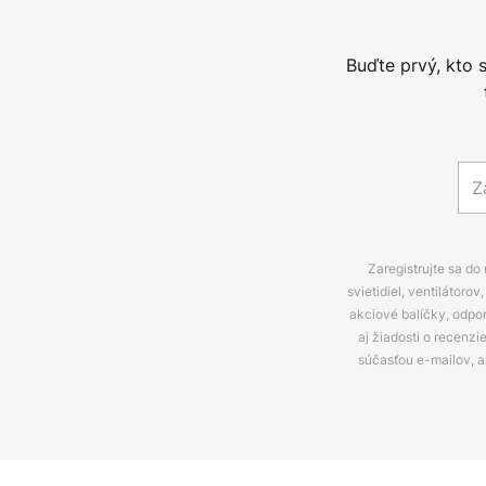
Buďte prvý, kto 
Zaregistrujte sa do
svietidiel, ventilátor
akciové balíčky, odpo
aj žiadosti o recenz
súčasťou e-mailov, 