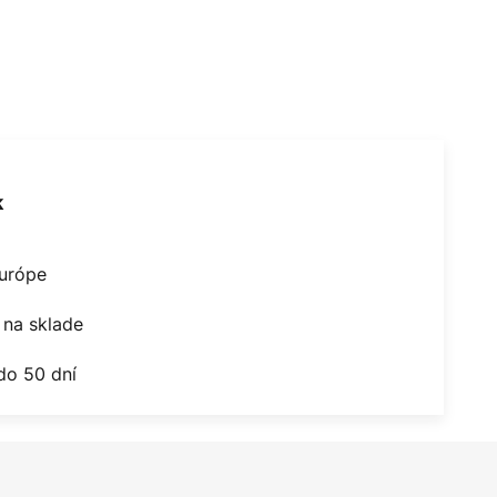
k
Európe
na sklade
do 50 dní