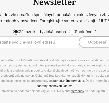
Newsletter
sa dozvie o našich špeciálnych ponukách, exkluzívnych zľa
trendoch v osvetlení. Zaregistrujte sa teraz a získajte
15
%
Zákazník – fyzická osoba
Spoločnosť
Odoberať
 newsletteru spoločnosti Lumories.sk a dostávajte skvelé ponuky zo sortimentu 
ov, solárnych systémov a produktov pre inteligentnú domácnosť, zľavové kupóny, 
rúčania a predstavenia produktov, ako aj obsah od možných partnerov pre spolu
ie a odporúčania na nákup. Odber môžete kedykoľvek zrušiť kliknutím na odkaz na
alebo zaslaním e-mailu prostredníctvom
kontaktného formulára
. Ďalšie informáci
ochrany osobných údajov
.
*minimálna hodnota objednávky je 99 €. Na týchto
výrobcov
sa nedá uplatniť.