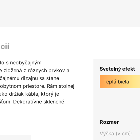
cií
ilo s neobyčajným
Svetelný efekt
e zložená z rôznych prvkov a
čajnému dizajnu sa stane
Teplá biela
obytnom priestore. Rám stolnej
ko držiak kábla, ktorý je
šťom. Dekoratívne sklenené
mované a spracované ručne.
v dotvára kužeľovité tienidlo,
Rozmer
vyrobené z porcelánu. Stolná
u vypínača integrovaného v
Výška (v cm):