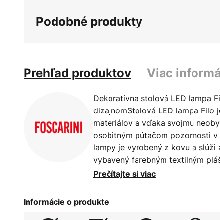
galérie
Podobné produkty
obrázkov
Prehľad produktov
Viac informá
Dekoratívna stolová LED lampa F
dizajnomStolová LED lampa Filo j
materiálov a vďaka svojmu neoby
osobitným pútačom pozornosti v 
lampy je vyrobený z kovu a slúži a
vybavený farebným textilným plá
prvky sú fúkané ústami, boli for
Prečítajte si viac
Zaujímavú kompozíciu komponento
ktoré obklopuje svietidlo a bolo 
Informácie o produkte
lampa sa zapína a vypína pomoco