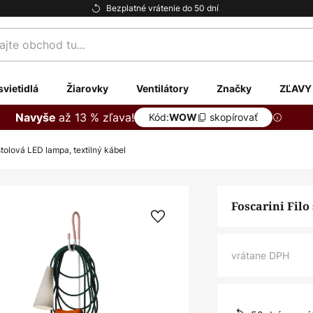
Bezplatné vrátenie do 50 dní
te
svietidlá
Žiarovky
Ventilátory
Značky
ZĽAVY
až 13 % zľava!
Navyše
Kód:
skopírovať
WOW
stolová LED lampa, textilný kábel
Foscarini Filo
vrátane DPH