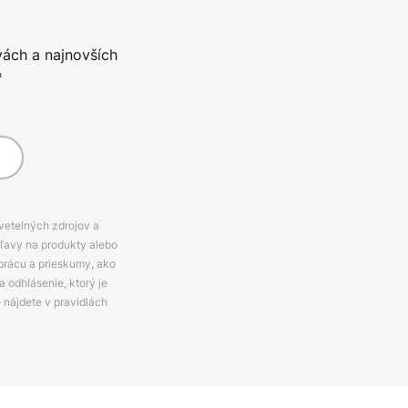
vách a najnovších
*
svetelných zdrojov a
zľavy na produkty alebo
prácu a prieskumy, ako
 odhlásenie, ktorý je
e nájdete v pravidlách