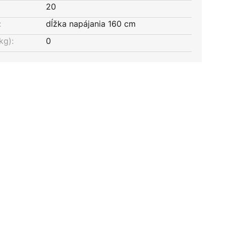
20
:
dĺžka napájania 160 cm
kg):
0