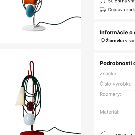
50 dní na vrá
Doprava zad
Informácie o
v sa
Žiarovka
Podrobnosti 
Značka
Číslo výrobku:
Rozmery:
Materiál: