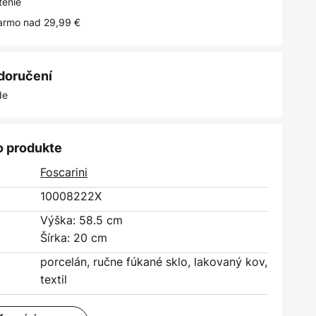
tenie
armo nad 29,99 €
 doručení
de
o produkte
Foscarini
10008222X
Výška: 58.5 cm
Šírka: 20 cm
porcelán, ručne fúkané sklo, lakovaný kov,
textil