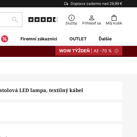
Doprava zadarmo nad 29,99 €
Hľadať
Služby
Prihlásiť sa
Môj košík
Firemní zákazníci
OUTLET
Ďalšie
| Až -70 %
WOW TÝŽDEŇ
 stolová LED lampa, textilný kábel