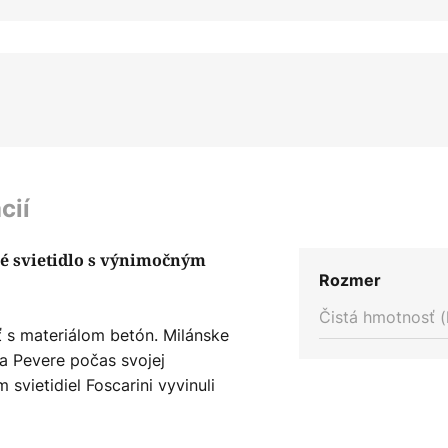
cií
é svietidlo s výnimočným
Rozmer
Čistá hmotnosť (
ť s materiálom betón. Milánske
ca Pevere počas svojej
vietidiel Foscarini vyvinuli
egantne a zároveň surovo. Prvky
ne spojené a vytvárajú tak malé