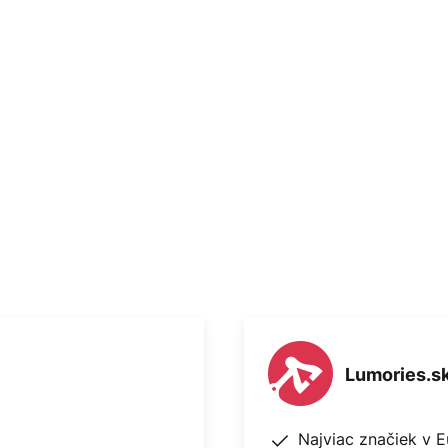
zaujme svojím charakteristickým
 materiál, ktorý sa často používa
dom tienidla na lampu. Vďaka
a v tekutom stave ručne nalieva
ká výnimočný povrch svietidla
enty dodávajú základnému
d.
ieti priamo a vďaka elegantnému
ez oslnenia smerom nadol.
enie kuchynských stolov,
i už samostatne, v skupinách
šou verziou série Aplomb.
Lumories.s
Najviac značiek v 