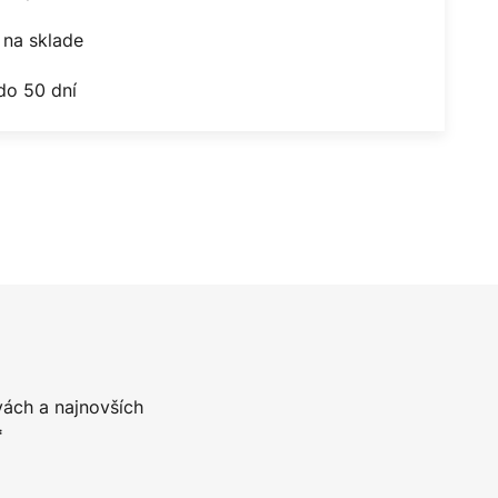
na sklade
do 50 dní
vách a najnovších
*