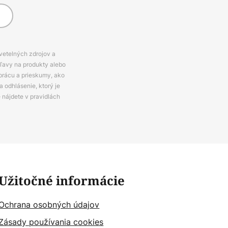
svetelných zdrojov a
zľavy na produkty alebo
prácu a prieskumy, ako
 odhlásenie, ktorý je
e nájdete v pravidlách
Užitočné informácie
Ochrana osobných údajov
Zásady používania cookies