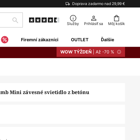
Doprava zadarmo nad 29,99 €
Hľadať
Služby
Prihlásiť sa
Môj košík
Firemní zákazníci
OUTLET
Ďalšie
| Až -70 %
WOW TÝŽDEŇ
omb Mini závesné svietidlo z betónu