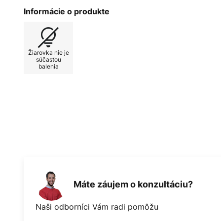
závesné svietidlo Aplomb, ktoré 
Informácie o produkte
tvarom obráteného lievika. Betón,
v modernej architektúre, je zákla
špeciálnej zmesi cementu, ktorá s
Žiarovka nie je
do mimoriadne tenkej formy, vzni
súčasťou
balenia
Aplomb. Špeciálne farebné pigm
materiálu nový a zaujímavý vzhľa
Závesné svietidlo Aplomb mini sv
betónovému tienidlu smerovo a b
Svietidlo je tak ideálne na osvetl
barových pultov alebo pultoch, č
alebo v kombinácii s o niečo väč
Máte záujem o konzultáciu?
Naši odborníci Vám radi pomôžu