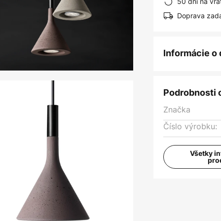
50 dní na vrá
Doprava zad
Informácie o
Podrobnosti 
Značka
Číslo výrobku:
Všetky i
pro