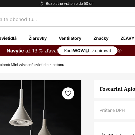
Bezplatné vrátenie do 50 dní
te
svietidlá
Žiarovky
Ventilátory
Značky
ZĽAVY
až 13 % zľava!
Navyše
Kód:
skopírovať
WOW
Aplomb Mini závesné svietidlo z betónu
Foscarini Apl
vrátane DPH