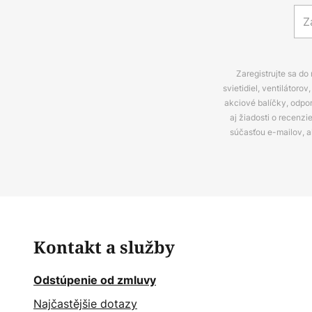
Zaregistrujte sa do
svietidiel, ventilátor
akciové balíčky, odpo
aj žiadosti o recenz
súčasťou e-mailov, 
Kontakt a služby
Odstúpenie od zmluvy
Najčastějšie dotazy