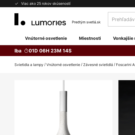
Skip
Viac ako 25 rokov skúseností
to
Prehľadávaj
Content
obchod
tu...
Vnútorné osvetlenie
Miestnosti
Vonkajšie 
Iba
01D 06H 23M 14S
Svietidla a lampy
Vnútorné osvetlenie
Závesné svietidlá
Foscarini 
Preskočiť
na
koniec
galérie
obrázkov