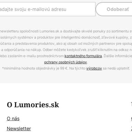
Odoberať
 newsletteru spoločnosti Lumories.sk a dostávajte skvelé ponuky zo sortimentu 
ov, solárnych systémov a produktov pre inteligentnú domácnosť, zľavové kupóny, 
rúčania a predstavenia produktov, ako aj obsah od možných partnerov pre spolu
ie a odporúčania na nákup. Odber môžete kedykoľvek zrušiť kliknutím na odkaz na
alebo zaslaním e-mailu prostredníctvom
kontaktného formulára
. Ďalšie informáci
ochrany osobných údajov
.
*minimálna hodnota objednávky je 99 €. Na týchto
výrobcov
sa nedá uplatniť.
O Lumories.sk
O nás
Newsletter