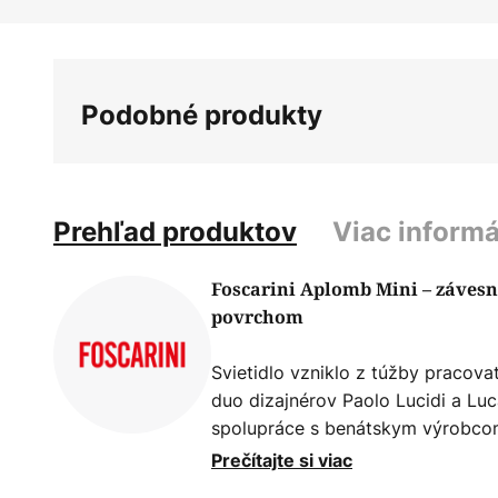
Preskočiť
na
začiatok
galérie
Podobné produkty
obrázkov
Prehľad produktov
Viac informá
Foscarini Aplomb Mini – závesn
povrchom
Svietidlo vzniklo z túžby pracova
duo dizajnérov Paolo Lucidi a Lu
spolupráce s benátskym výrobcom s
sériu svietidiel, ktoré pôsobia el
Prečítajte si viac
architektúry a dizajnu sú tu šikov