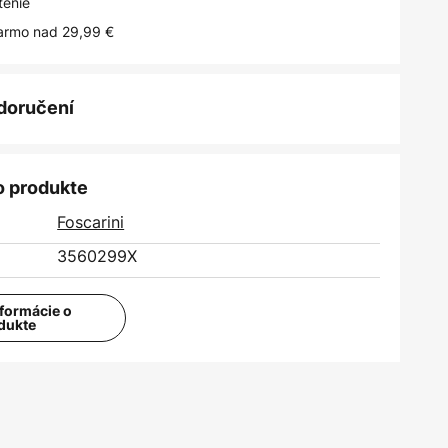
tenie
armo nad 29,99 €
 doručení
o produkte
Foscarini
3560299X
nformácie o
dukte