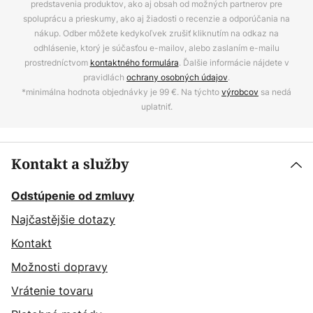
predstavenia produktov, ako aj obsah od možných partnerov pre
spoluprácu a prieskumy, ako aj žiadosti o recenzie a odporúčania na
nákup. Odber môžete kedykoľvek zrušiť kliknutím na odkaz na
odhlásenie, ktorý je súčasťou e-mailov, alebo zaslaním e-mailu
prostredníctvom
kontaktného formulára
. Ďalšie informácie nájdete v
pravidlách
ochrany osobných údajov
.
*minimálna hodnota objednávky je 99 €. Na týchto
výrobcov
sa nedá
uplatniť.
Kontakt a služby
Odstúpenie od zmluvy
Najčastějšie dotazy
Kontakt
Možnosti dopravy
Vrátenie tovaru