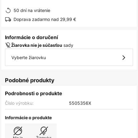
obrázkov
50 dní na vrátenie
Doprava zadarmo nad 29,99 €
Informácie o doručení
sady
Žiarovka nie je súčasťou
Vyberte žiarovku
Podobné produkty
Podrobnosti o produkte
Číslo výrobku:
5505356X
Informácie o produkte
Nie je
Žiarovka