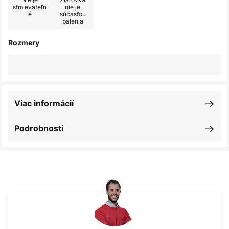
stmievateľn
nie je
é
súčasťou
balenia
Rozmery
Viac informácií
Podrobnosti