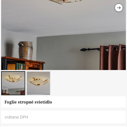
Preskočiť
Foglie stropné svietidlo
na
začiatok
vrátane DPH
galérie