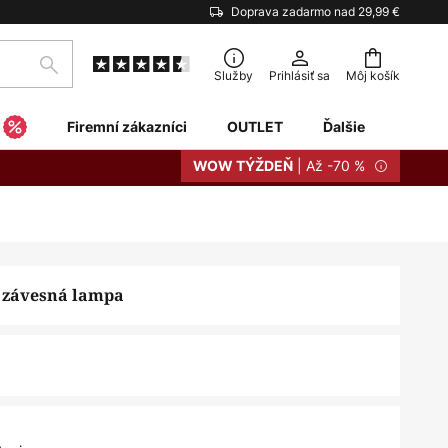
Doprava zadarmo nad 29,99 €
Hľadať
Služby
Prihlásiť sa
Môj košík
Firemní zákazníci
OUTLET
Ďalšie
| Až -70 %
WOW TÝŽDEŇ
 závesná lampa