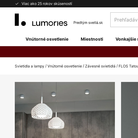
Skip
Viac ako 25 rokov skúseností
to
Prehľadávaj
Content
obchod
tu...
Vnútorné osvetlenie
Miestnosti
Vonkajšie 
Svietidla a lampy
Vnútorné osvetlenie
Závesné svietidlá
FLOS Tato
Preskočiť
na
koniec
galérie
obrázkov