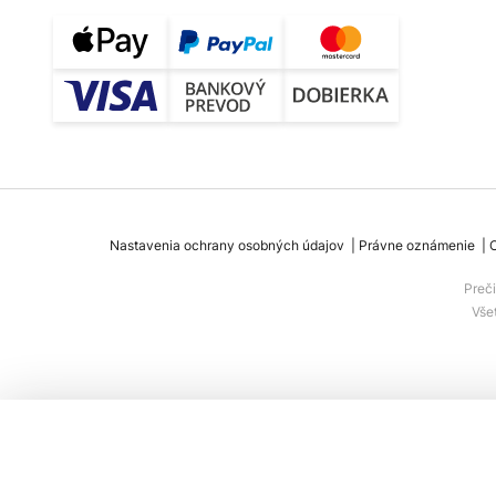
Nastavenia ochrany osobných údajov
Právne oznámenie
Preč
Vše
FLOS Tatou S1 závesná lampa