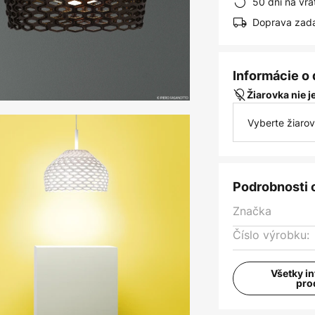
50 dní na vrá
Doprava zad
Informácie o
Žiarovka nie 
Vyberte žiaro
Podrobnosti 
Značka
Číslo výrobku:
Všetky i
pro