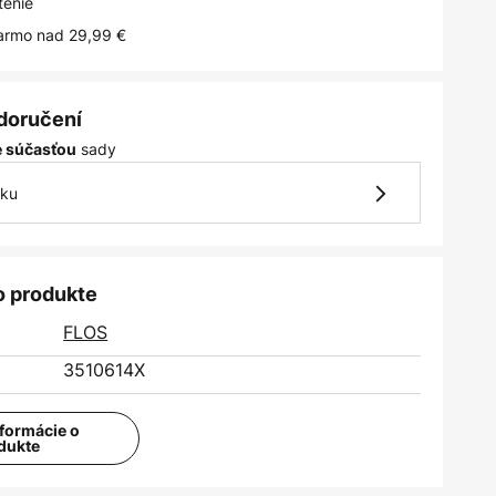
tenie
armo nad 29,99 €
 doručení
sady
je súčasťou
vku
o produkte
FLOS
3510614X
nformácie o
dukte