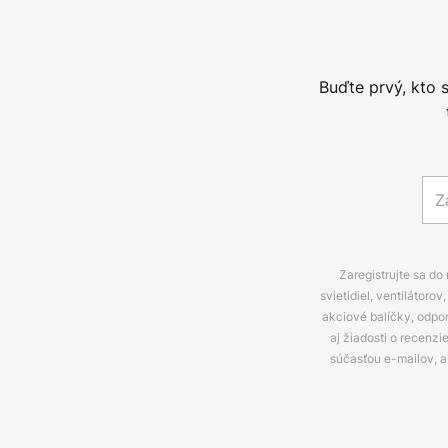
Buďte prvý, kto 
Zaregistrujte sa do
svietidiel, ventilátor
akciové balíčky, odpo
aj žiadosti o recenz
súčasťou e-mailov, 