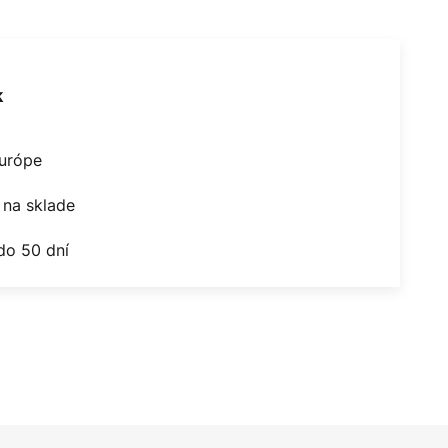
k
Európe
na sklade
do 50 dní