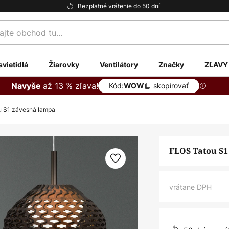
Bezplatné vrátenie do 50 dní
te
svietidlá
Žiarovky
Ventilátory
Značky
ZĽAVY
až 13 % zľava!
Navyše
Kód:
skopírovať
WOW
u S1 závesná lampa
FLOS Tatou S1
vrátane DPH