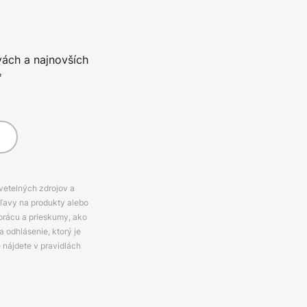
vách a najnovších
*
svetelných zdrojov a
zľavy na produkty alebo
prácu a prieskumy, ako
 odhlásenie, ktorý je
e nájdete v pravidlách