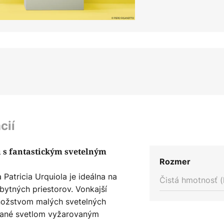
cií
 s fantastickým svetelným
Rozmer
Patricia Urquiola je ideálna na
Čistá hmotnosť (
bytných priestorov. Vonkajší
množstvom malých svetelných
ované svetlom vyžarovaným