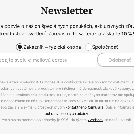
Newsletter
sa dozvie o našich špeciálnych ponukách, exkluzívnych zľa
trendoch v osvetlení. Zaregistrujte sa teraz a získajte
15
%
Zákazník – fyzická osoba
Spoločnosť
Odoberať
 newsletteru spoločnosti Lumories.sk a dostávajte skvelé ponuky zo sortimentu 
ov, solárnych systémov a produktov pre inteligentnú domácnosť, zľavové kupóny, 
rúčania a predstavenia produktov, ako aj obsah od možných partnerov pre spolu
ie a odporúčania na nákup. Odber môžete kedykoľvek zrušiť kliknutím na odkaz na
alebo zaslaním e-mailu prostredníctvom
kontaktného formulára
. Ďalšie informáci
ochrany osobných údajov
.
*minimálna hodnota objednávky je 99 €. Na týchto
výrobcov
sa nedá uplatniť.