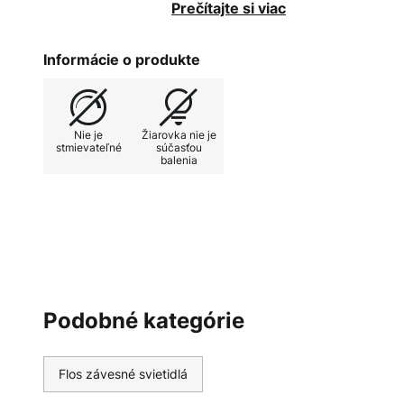
žiarovkou vo vnútornom difúzore,
Prečítajte si viac
svetelný efekt.
Tatou je rovnako vhodné na prime
Informácie o produkte
na atmosférické osvetlenie stola.
Závesné svietidlo vyrobené talia
je známa svojou kvalitnou realiz
Nie je
Žiarovka nie je
dizajnérov.
stmievateľné
súčasťou
balenia
Podobné kategórie
Flos závesné svietidlá