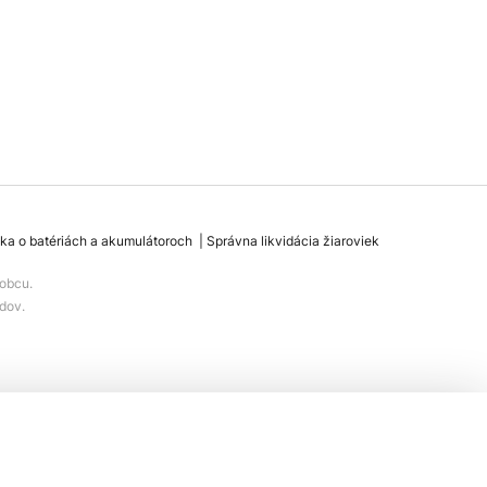
ka o batériách a akumulátoroch
Správna likvidácia žiaroviek
obcu.
dov.