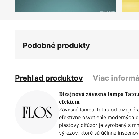
Preskočiť
na
začiatok
galérie
Podobné produkty
obrázkov
Prehľad produktov
Viac informá
Dizajnová závesná lampa Tatou
efektom
Závesná lampa Tatou od dizajnéra 
efektívne osvetlenie moderných o
plastový difúzor je vyrobený s 
výrezov, ktoré sú účinne inscen