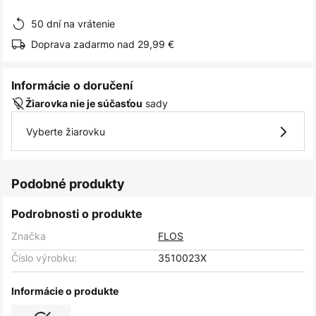
obrázkov
50 dní na vrátenie
Doprava zadarmo nad 29,99 €
Informácie o doručení
sady
Žiarovka nie je súčasťou
Vyberte žiarovku
Podobné produkty
Podrobnosti o produkte
Značka
FLOS
Číslo výrobku:
3510023X
Informácie o produkte