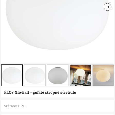
Preskočiť
FLOS Glo-Ball – guľaté stropné svietidlo
na
začiatok
vrátane DPH
galérie