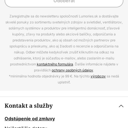
Odoberať
Zaregistrujte sa do newsletteru spoločnosti Lumories.sk a dostávajte
skvelé ponuky zo sortimentu svetelných zdrojov a svietidiel, ventilátorov,
solárnych systémov a produktov pre inteligentnú domácnosť, zľavové
kupóny, zľavy na produkty alebo akciové balíčky, odporúčania a
predstavenia produktov, ako aj obsah od možných partnerov pre
spoluprácu a prieskumy, ako aj žiadosti o recenzie a odporúčania na
nákup. Odber môžete kedykoľvek zrušiť kliknutím na odkaz na
odhlásenie, ktorý je súčasťou e-mailov, alebo zaslaním e-mailu
prostredníctvom
kontaktného formulára
. Ďalšie informácie nájdete v
pravidlách
ochrany osobných údajov
.
*minimálna hodnota objednávky je 99 €. Na týchto
výrobcov
sa nedá
uplatniť.
Kontakt a služby
Odstúpenie od zmluvy