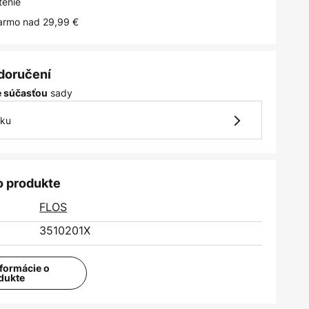
tenie
armo nad 29,99 €
 doručení
sady
je súčasťou
vku
o produkte
FLOS
3510201X
nformácie o
dukte