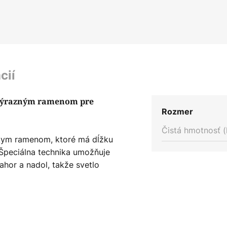
cií
 výrazným ramenom pre
Rozmer
Čistá hmotnosť (
zkym ramenom, ktoré má dĺžku
 Špeciálna technika umožňuje
ahor a nadol, takže svetlo
otrebné. Nástenné svetlo sa
predstavuje aj zaujímavú
 pracovňu. Spája funkčnosť a
eci sa stávajú výnimočnými.