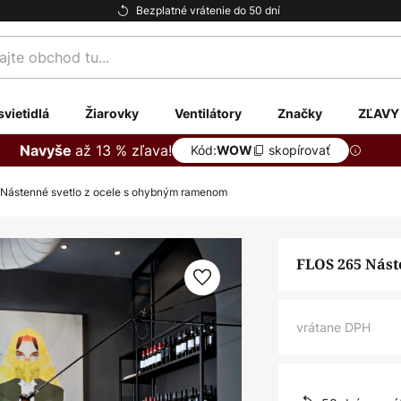
Bezplatné vrátenie do 50 dní
te
svietidlá
Žiarovky
Ventilátory
Značky
ZĽAVY
až 13 % zľava!
Navyše
Kód:
skopírovať
WOW
Nástenné svetlo z ocele s ohybným ramenom
FLOS 265 Nást
vrátane DPH