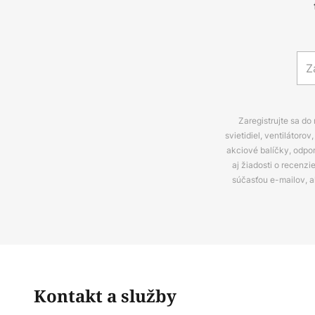
Zaregistrujte sa do
svietidiel, ventilátor
akciové balíčky, odpo
aj žiadosti o recenz
súčasťou e-mailov, 
Kontakt a služby