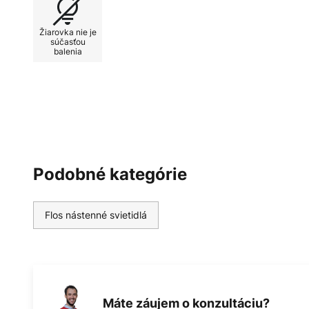
Spoločnosť FLOS existuje už viac
Žiarovka nie je
renomovaných dizajnérov navrhuj
súčasťou
balenia
svietidlá, ktoré získali široké me
mnohokrát ocenené.
Podobné kategórie
Flos nástenné svietidlá
Máte záujem o konzultáciu?