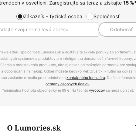
trendoch v osvetlení. Zaregistrujte sa teraz a získajte
15
%
Zákazník – fyzická osoba
Spoločnosť
Odoberať
 newsletteru spoločnosti Lumories.sk a dostávajte skvelé ponuky zo sortimentu 
ov, solárnych systémov a produktov pre inteligentnú domácnosť, zľavové kupóny, 
rúčania a predstavenia produktov, ako aj obsah od možných partnerov pre spolu
ie a odporúčania na nákup. Odber môžete kedykoľvek zrušiť kliknutím na odkaz na
alebo zaslaním e-mailu prostredníctvom
kontaktného formulára
. Ďalšie informáci
ochrany osobných údajov
.
*minimálna hodnota objednávky je 99 €. Na týchto
výrobcov
sa nedá uplatniť.
O Lumories.sk