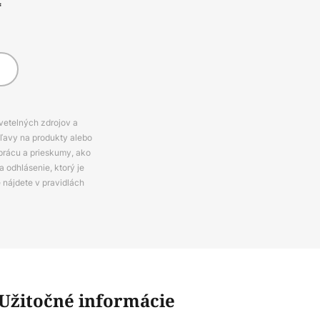
*
svetelných zdrojov a
zľavy na produkty alebo
prácu a prieskumy, ako
 odhlásenie, ktorý je
e nájdete v pravidlách
Užitočné informácie