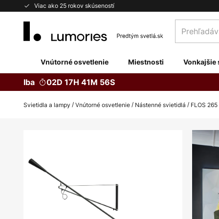
Skip
Viac ako 25 rokov skúseností
to
Prehľadávaj
Content
obchod
tu...
Vnútorné osvetlenie
Miestnosti
Vonkajšie 
Iba
02D 17H 41M 55S
Svietidla a lampy
Vnútorné osvetlenie
Nástenné svietidlá
FLOS 265 
Preskočiť
na
koniec
galérie
obrázkov