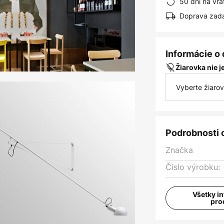
50 dní na vrá
Doprava zad
Informácie o
Žiarovka nie 
Vyberte žiaro
Podrobnosti 
Značka
Číslo výrobku:
Všetky i
pro