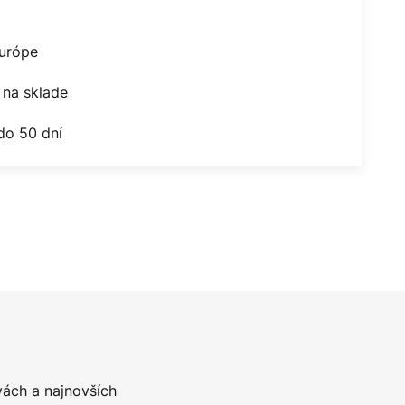
Európe
na sklade
do 50 dní
vách a najnovších