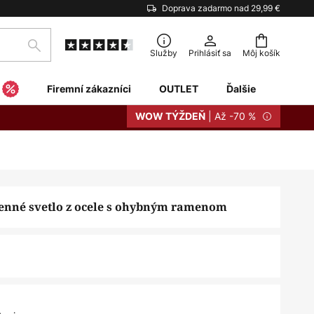
Doprava zadarmo nad 29,99 €
Hľadať
Služby
Prihlásiť sa
Môj košík
Firemní zákazníci
OUTLET
Ďalšie
| Až -70 %
WOW TÝŽDEŇ
enné svetlo z ocele s ohybným ramenom