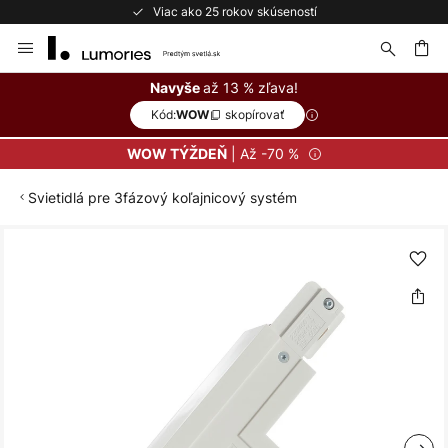
Viac ako 25 rokov skúseností
Skip
to
Content
ať
až 13 % zľava!
Navyše
Kód:
skopírovať
WOW
| Až -70 %
WOW TÝŽDEŇ
Svietidlá pre 3fázový koľajnicový systém
Preskočiť
na
koniec
galérie
obrázkov