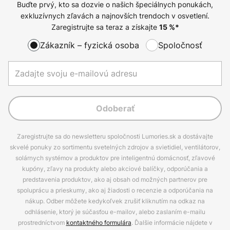
Buďte prvý, kto sa dozvie o našich špeciálnych ponukách,
exkluzívnych zľavách a najnovších trendoch v osvetlení.
Zaregistrujte sa teraz a získajte
15
%*
Zákazník – fyzická osoba
Spoločnosť
Odoberať
Zaregistrujte sa do newsletteru spoločnosti Lumories.sk a dostávajte
skvelé ponuky zo sortimentu svetelných zdrojov a svietidiel, ventilátorov,
solárnych systémov a produktov pre inteligentnú domácnosť, zľavové
kupóny, zľavy na produkty alebo akciové balíčky, odporúčania a
predstavenia produktov, ako aj obsah od možných partnerov pre
spoluprácu a prieskumy, ako aj žiadosti o recenzie a odporúčania na
nákup. Odber môžete kedykoľvek zrušiť kliknutím na odkaz na
odhlásenie, ktorý je súčasťou e-mailov, alebo zaslaním e-mailu
prostredníctvom
kontaktného formulára
. Ďalšie informácie nájdete v