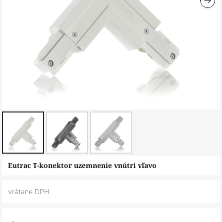
Preskočiť
Eutrac T-konektor uzemnenie vnútri vľavo
na
začiatok
vrátane DPH
galérie
obrázkov