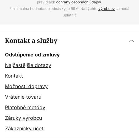
pravidlách
ochrany osobných údajov
.
*minimálna hodnota objednávky je 99 €. Na týchto
výrobcov
sa nedá
uplatniť.
Kontakt a služby
Odstúpenie od zmluvy
Najčastějšie dotazy
Kontakt
Možnosti dopravy
Vrátenie tovaru
Platobné metódy
Záruky výrobcu
Zákaznícky účet