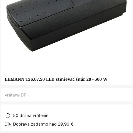
Preskočiť
EHMANN T26.07.50 LED stmievač šnúr 20 - 500 W
na
začiatok
vrátane DPH
galérie
obrázkov
50 dní na vrátenie
Doprava zadarmo nad 29,99 €