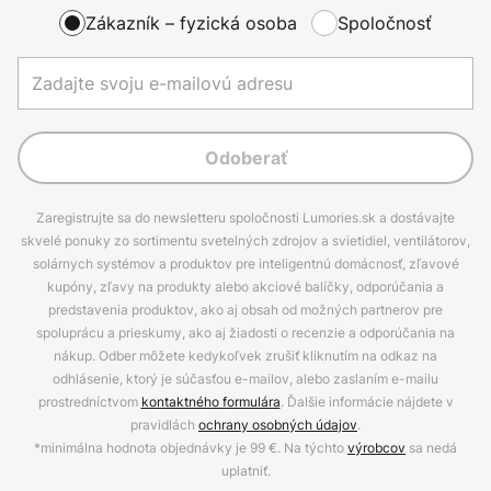
Zákazník – fyzická osoba
Spoločnosť
Odoberať
Zaregistrujte sa do newsletteru spoločnosti Lumories.sk a dostávajte
skvelé ponuky zo sortimentu svetelných zdrojov a svietidiel, ventilátorov,
solárnych systémov a produktov pre inteligentnú domácnosť, zľavové
kupóny, zľavy na produkty alebo akciové balíčky, odporúčania a
predstavenia produktov, ako aj obsah od možných partnerov pre
spoluprácu a prieskumy, ako aj žiadosti o recenzie a odporúčania na
nákup. Odber môžete kedykoľvek zrušiť kliknutím na odkaz na
odhlásenie, ktorý je súčasťou e-mailov, alebo zaslaním e-mailu
prostredníctvom
kontaktného formulára
. Ďalšie informácie nájdete v
pravidlách
ochrany osobných údajov
.
*minimálna hodnota objednávky je 99 €. Na týchto
výrobcov
sa nedá
uplatniť.