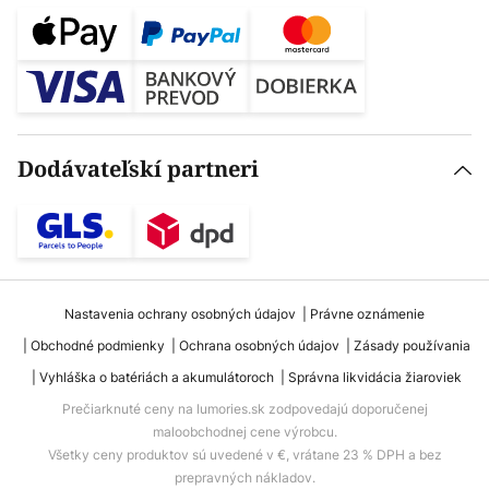
Dodávateľskí partneri
Nastavenia ochrany osobných údajov
Právne oznámenie
Obchodné podmienky
Ochrana osobných údajov
Zásady používania
Vyhláška o batériách a akumulátoroch
Správna likvidácia žiaroviek
Prečiarknuté ceny na lumories.sk zodpovedajú doporučenej
maloobchodnej cene výrobcu.
Všetky ceny produktov sú uvedené v €, vrátane 23 % DPH a bez
prepravných nákladov.