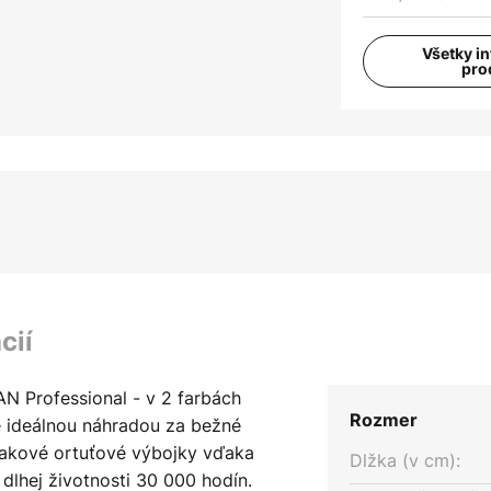
Všetky i
pro
cií
 Professional - v 2 farbách
Rozmer
je ideálnou náhradou za bežné
lakové ortuťové výbojky vďaka
Dlžka (v cm):
dlhej životnosti 30 000 hodín.