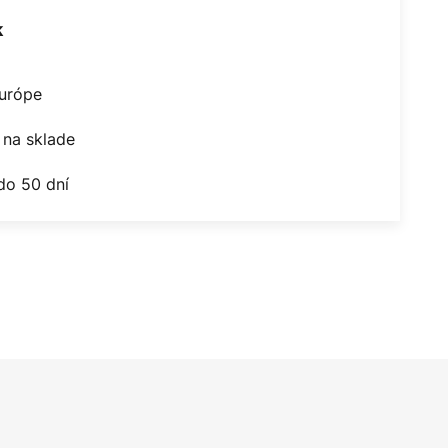
k
Európe
na sklade
do 50 dní