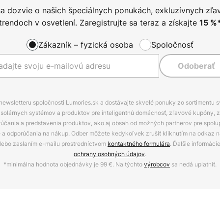
sa dozvie o našich špeciálnych ponukách, exkluzívnych zľa
trendoch v osvetlení. Zaregistrujte sa teraz a získajte
15
%
Zákazník – fyzická osoba
Spoločnosť
Odoberať
 newsletteru spoločnosti Lumories.sk a dostávajte skvelé ponuky zo sortimentu 
ov, solárnych systémov a produktov pre inteligentnú domácnosť, zľavové kupóny, 
rúčania a predstavenia produktov, ako aj obsah od možných partnerov pre spolu
ie a odporúčania na nákup. Odber môžete kedykoľvek zrušiť kliknutím na odkaz na
alebo zaslaním e-mailu prostredníctvom
kontaktného formulára
. Ďalšie informáci
ochrany osobných údajov
.
*minimálna hodnota objednávky je 99 €. Na týchto
výrobcov
sa nedá uplatniť.