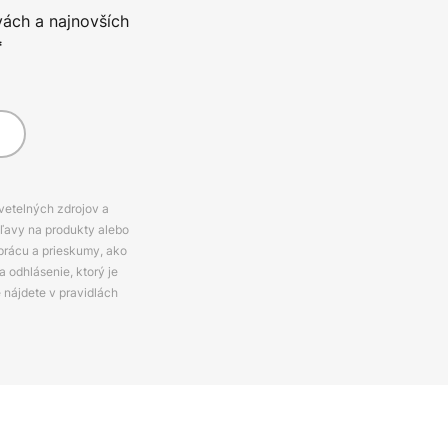
vách a najnovších
*
svetelných zdrojov a
zľavy na produkty alebo
prácu a prieskumy, ako
 odhlásenie, ktorý je
e nájdete v pravidlách