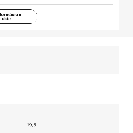
nformácie o
dukte
19,5