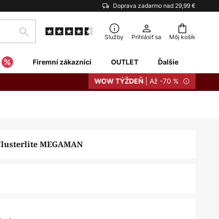
Doprava zadarmo nad 29,99 €
Hľadať
Služby
Prihlásiť sa
Môj košík
Firemní zákazníci
OUTLET
Ďalšie
| Až -70 %
WOW TÝŽDEŇ
Clusterlite MEGAMAN