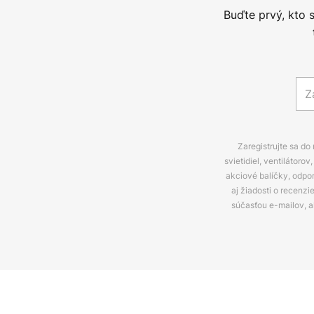
Buďte prvý, kto 
Zaregistrujte sa do
svietidiel, ventilátor
akciové balíčky, odpo
aj žiadosti o recenz
súčasťou e-mailov, 