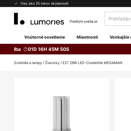
Skip
Viac ako 25 rokov skúseností
to
Prehľadávaj
Content
obchod
tu...
Vnútorné osvetlenie
Miestnosti
Vonkajšie 
Iba
01D 16H 45M 49S
Svietidla a lampy
Žiarovky
E27 29W LED-Clusterlite MEGAMAN
Preskočiť
na
koniec
galérie
obrázkov