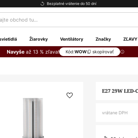
Bezplatné vrátenie do 50 dní
te
svietidlá
Žiarovky
Ventilátory
Značky
ZĽAVY
až 13 % zľava!
Navyše
Kód:
skopírovať
WOW
E27 29W LED-
vrátane DPH