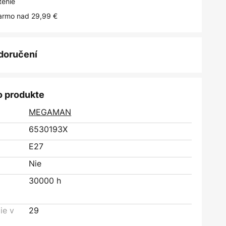
tenie
armo nad 29,99 €
 doručení
o produkte
MEGAMAN
6530193X
E27
Nie
30000 h
ie v
29