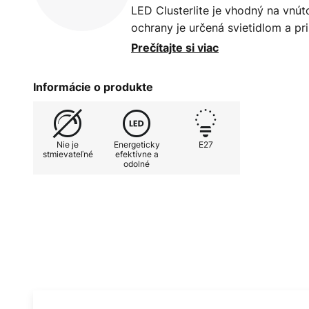
LED Clusterlite je vhodný na vnúto
ochrany je určená svietidlom a pr
minimálne IP44. Vlastnosti: - úsp
Prečítajte si viac
zahrievanie, okamžitá 100 % sviet
až 30 000 hodín - široký teplotný
Informácie o produkte
teplota okolia v svietidle maximál
konštrukcie a objemu svietidla - 
komerčné alebo priemyselné apliká
Nie je
Energeticky
E27
výrobné haly, obchodné domy, rek
stmievateľné
efektívne a
odolné
osvetlenie miestností v domácnos