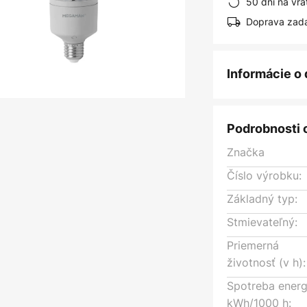
50 dní na vrá
Doprava zad
Informácie o
Podrobnosti 
Značka
Číslo výrobku:
Základný typ:
Stmievateľný:
Priemerná
životnosť (v h):
Spotreba energ
kWh/1000 h: