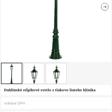
Preskočiť
Dublinské stĺpikové svetlo z tlakovo liateho hliníka
na
začiatok
vrátane DPH
galérie