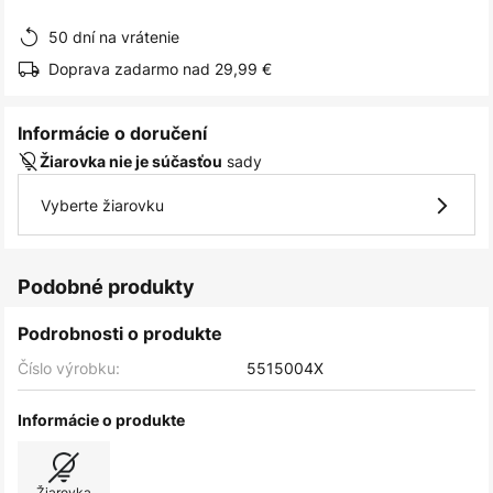
obrázkov
50 dní na vrátenie
Doprava zadarmo nad 29,99 €
Informácie o doručení
sady
Žiarovka nie je súčasťou
Vyberte žiarovku
Podobné produkty
Podrobnosti o produkte
Číslo výrobku:
5515004X
Informácie o produkte
Žiarovka