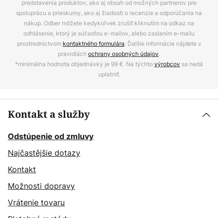
predstavenia produktov, ako aj obsah od možných partnerov pre
spoluprácu a prieskumy, ako aj žiadosti o recenzie a odporúčania na
nákup. Odber môžete kedykoľvek zrušiť kliknutím na odkaz na
odhlásenie, ktorý je súčasťou e-mailov, alebo zaslaním e-mailu
prostredníctvom
kontaktného formulára
. Ďalšie informácie nájdete v
pravidlách
ochrany osobných údajov
.
*minimálna hodnota objednávky je 99 €. Na týchto
výrobcov
sa nedá
uplatniť.
Kontakt a služby
Odstúpenie od zmluvy
Najčastějšie dotazy
Kontakt
Možnosti dopravy
Vrátenie tovaru