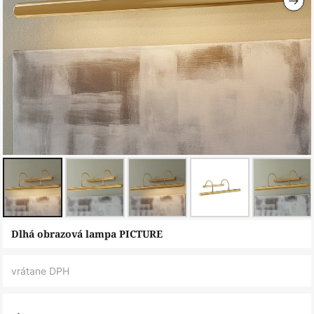
Preskočiť
Dlhá obrazová lampa PICTURE
na
začiatok
vrátane DPH
galérie
obrázkov