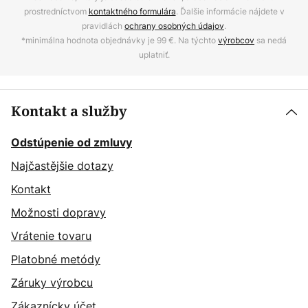
prostredníctvom
kontaktného formulára
. Ďalšie informácie nájdete v
pravidlách
ochrany osobných údajov
.
*minimálna hodnota objednávky je 99 €. Na týchto
výrobcov
sa nedá
uplatniť.
Kontakt a služby
Odstúpenie od zmluvy
Najčastějšie dotazy
Kontakt
Možnosti dopravy
Vrátenie tovaru
Platobné metódy
Záruky výrobcu
Zákaznícky účet