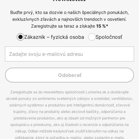
Buďte prvý, kto sa dozvie o našich špeciálnych ponukách,
exkluzívnych zľavách a najnovších trendoch v osvetlení.
Zaregistrujte sa teraz a získajte
15
%*
Zákazník – fyzická osoba
Spoločnosť
Odoberať
Zaregistrujte sa do newsletteru spoločnosti Lumories.sk a dostávajte
skvelé ponuky zo sortimentu svetelných zdrojov a svietidiel, ventilátorov,
solárnych systémov a produktov pre inteligentnú domácnosť, zľavové
kupóny, zľavy na produkty alebo akciové balíčky, odporúčania a
predstavenia produktov, ako aj obsah od možných partnerov pre
spoluprácu a prieskumy, ako aj žiadosti o recenzie a odporúčania na
nákup. Odber môžete kedykoľvek zrušiť kliknutím na odkaz na
odhlásenie, ktorý je súčasťou e-mailov, alebo zaslaním e-mailu