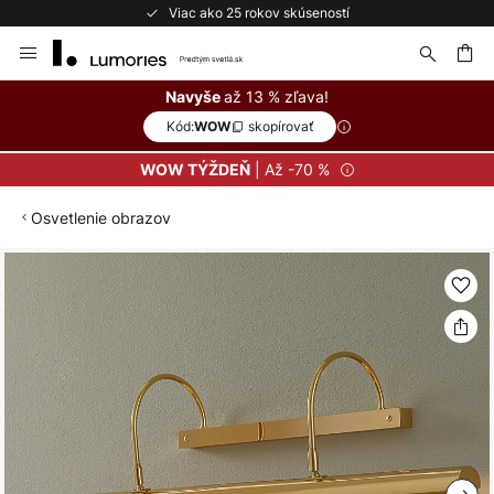
Viac ako 25 rokov skúseností
Skip
to
Content
ať
až 13 % zľava!
Navyše
Kód:
skopírovať
WOW
| Až -70 %
WOW TÝŽDEŇ
Osvetlenie obrazov
Preskočiť
na
koniec
galérie
obrázkov