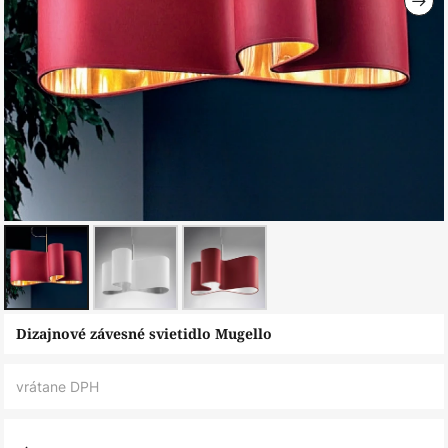
Preskočiť
Dizajnové závesné svietidlo Mugello
na
začiatok
vrátane DPH
galérie
obrázkov