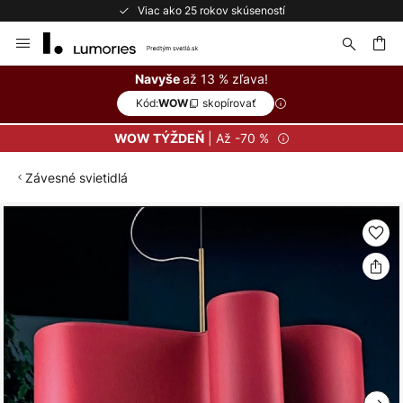
Viac ako 25 rokov skúseností
Skip
to
Content
ať
až 13 % zľava!
Navyše
Kód:
skopírovať
WOW
| Až -70 %
WOW TÝŽDEŇ
Závesné svietidlá
Preskočiť
na
koniec
galérie
obrázkov