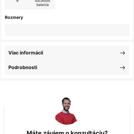
é
súčasťou
balenia
Rozmery
Viac informácií
Podrobnosti
Máte záujem o konzultáciu?