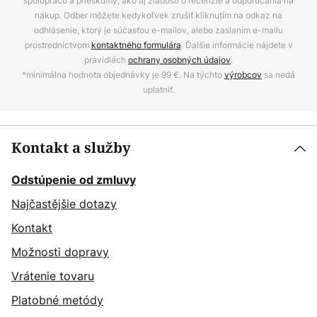
spoluprácu a prieskumy, ako aj žiadosti o recenzie a odporúčania na
nákup. Odber môžete kedykoľvek zrušiť kliknutím na odkaz na
odhlásenie, ktorý je súčasťou e-mailov, alebo zaslaním e-mailu
prostredníctvom
kontaktného formulára
. Ďalšie informácie nájdete v
pravidlách
ochrany osobných údajov
.
*minimálna hodnota objednávky je 99 €. Na týchto
výrobcov
sa nedá
uplatniť.
Kontakt a služby
Odstúpenie od zmluvy
Najčastějšie dotazy
Kontakt
Možnosti dopravy
Vrátenie tovaru
Platobné metódy