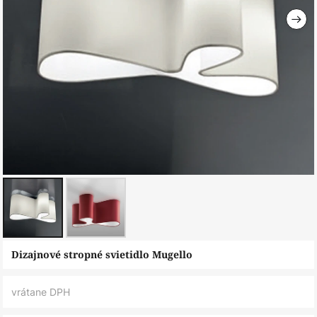
Preskočiť
Dizajnové stropné svietidlo Mugello
na
začiatok
vrátane DPH
galérie