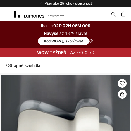
Viac ako 25 rokov skúseností
Skip
to
Content
ať
Iba
02D 02H 06M 09S
až 13 % zľava!
Navyše
Kód:
skopírovať
WOW
| Až -70 %
WOW TÝŽDEŇ
Stropné svietidlá
Preskočiť
na
koniec
galérie
obrázkov