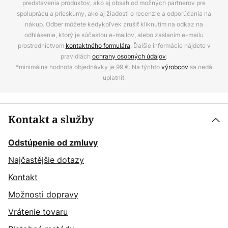
predstavenia produktov, ako aj obsah od možných partnerov pre
spoluprácu a prieskumy, ako aj žiadosti o recenzie a odporúčania na
nákup. Odber môžete kedykoľvek zrušiť kliknutím na odkaz na
odhlásenie, ktorý je súčasťou e-mailov, alebo zaslaním e-mailu
prostredníctvom
kontaktného formulára
. Ďalšie informácie nájdete v
pravidlách
ochrany osobných údajov
.
*minimálna hodnota objednávky je 99 €. Na týchto
výrobcov
sa nedá
uplatniť.
Kontakt a služby
Odstúpenie od zmluvy
Najčastějšie dotazy
Kontakt
Možnosti dopravy
Vrátenie tovaru