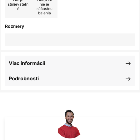
stmievateľn
nie je
é
súčasťou
balenia
Rozmery
Viac informácií
Podrobnosti