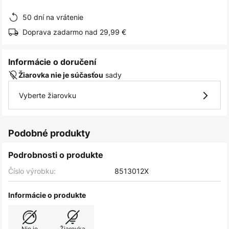
obrázkov
50 dní na vrátenie
Doprava zadarmo nad 29,99 €
Informácie o doručení
sady
Žiarovka nie je súčasťou
Vyberte žiarovku
Podobné produkty
Podrobnosti o produkte
Číslo výrobku:
8513012X
Informácie o produkte
Nie je
Žiarovka