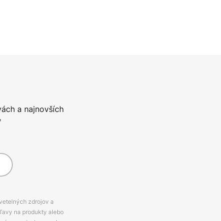
vách a najnovších
*
svetelných zdrojov a
zľavy na produkty alebo