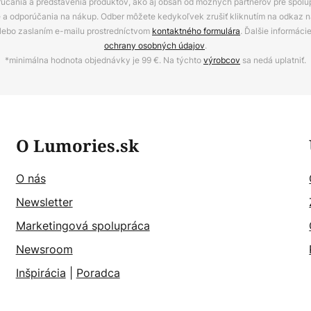
rúčania a predstavenia produktov, ako aj obsah od možných partnerov pre spolu
ie a odporúčania na nákup. Odber môžete kedykoľvek zrušiť kliknutím na odkaz na
alebo zaslaním e-mailu prostredníctvom
kontaktného formulára
. Ďalšie informáci
ochrany osobných údajov
.
*minimálna hodnota objednávky je 99 €. Na týchto
výrobcov
sa nedá uplatniť.
O Lumories.sk
O nás
Newsletter
Marketingová spolupráca
Newsroom
Inšpirácia
|
Poradca