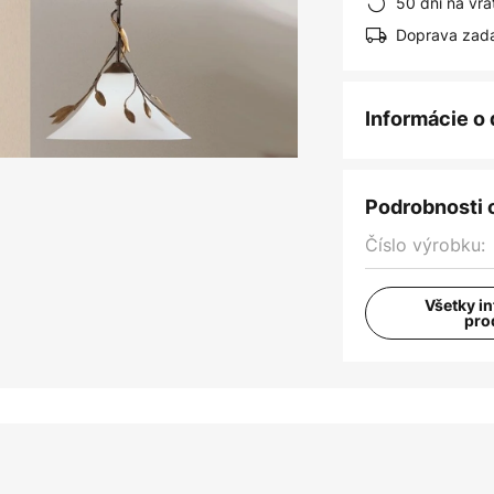
50 dní na vrá
Doprava zad
Informácie o
Podrobnosti 
Číslo výrobku:
Všetky i
pro