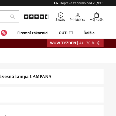
Doprava zadarmo nad 29,99 €
Hľadať
Služby
Prihlásiť sa
Môj košík
Firemní zákazníci
OUTLET
Ďalšie
| Až -70 %
WOW TÝŽDEŇ
závesná lampa CAMPANA