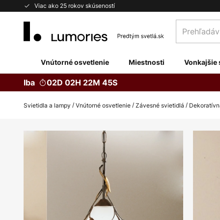
Skip
Viac ako 25 rokov skúseností
to
Prehľadávaj
Content
obchod
tu...
Vnútorné osvetlenie
Miestnosti
Vonkajšie 
Iba
02D 02H 22M 45S
Svietidla a lampy
Vnútorné osvetlenie
Závesné svietidlá
Dekoratív
Preskočiť
na
koniec
galérie
obrázkov