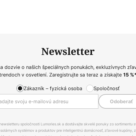
Newsletter
sa dozvie o našich špeciálnych ponukách, exkluzívnych zľa
trendoch v osvetlení. Zaregistrujte sa teraz a získajte
15
%
Zákazník – fyzická osoba
Spoločnosť
Odoberať
 newsletteru spoločnosti Lumories.sk a dostávajte skvelé ponuky zo sortimentu 
ov, solárnych systémov a produktov pre inteligentnú domácnosť, zľavové kupóny, 