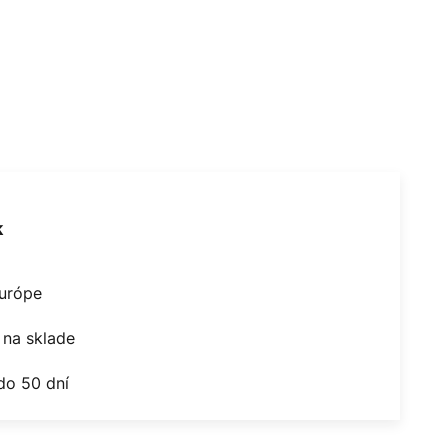
k
Európe
na sklade
do 50 dní