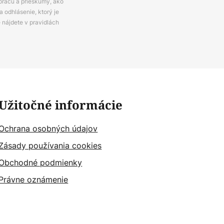
prácu a prieskumy, ako
 odhlásenie, ktorý je
e nájdete v pravidlách
Užitočné informácie
Ochrana osobných údajov
Zásady používania cookies
Obchodné podmienky
Právne oznámenie