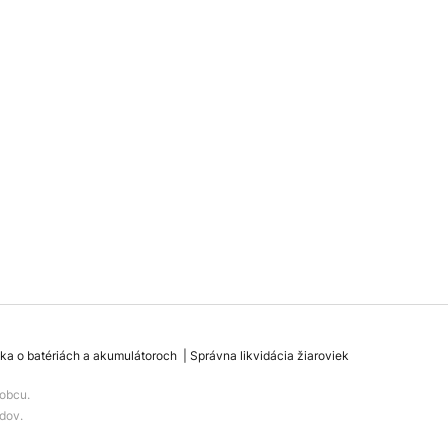
ka o batériách a akumulátoroch
Správna likvidácia žiaroviek
obcu.
dov.