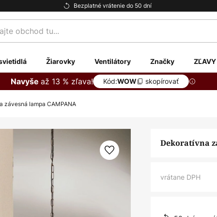
Bezplatné vrátenie do 50 dní
te
svietidlá
Žiarovky
Ventilátory
Značky
ZĽAVY
až 13 % zľava!
Navyše
Kód:
skopírovať
WOW
na závesná lampa CAMPANA
Dekoratívna 
vrátane DPH