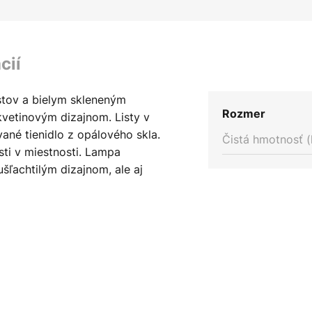
cií
tov a bielym skleneným
Rozmer
etinovým dizajnom. Listy v
ované tienidlo z opálového skla.
Čistá hmotnosť (
ti v miestnosti. Lampa
šľachtilým dizajnom, ale aj