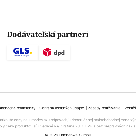
Dodávateľskí partneri
Obchodné podmienky
Ochrana osobných údajov
Zásady používania
Vyhláš
iarknuté ceny na lumories.sk zodpovedajú doporučenej maloobchodnej cene výr
tky ceny produktov sú uvedené v €, vrátane 23 % DPH a bez prepravných nákla
© 2026 Lampenwelt GmbH