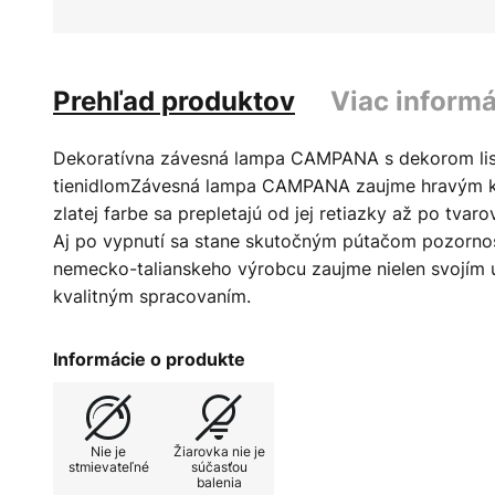
Prehľad produktov
Viac informá
Dekoratívna závesná lampa CAMPANA s dekorom lis
tienidlomZávesná lampa CAMPANA zaujme hravým kv
zlatej farbe sa prepletajú od jej retiazky až po tvar
Aj po vypnutí sa stane skutočným pútačom pozornos
nemecko-talianskeho výrobcu zaujme nielen svojím u
kvalitným spracovaním.
Informácie o produkte
Nie je
Žiarovka nie je
stmievateľné
súčasťou
balenia