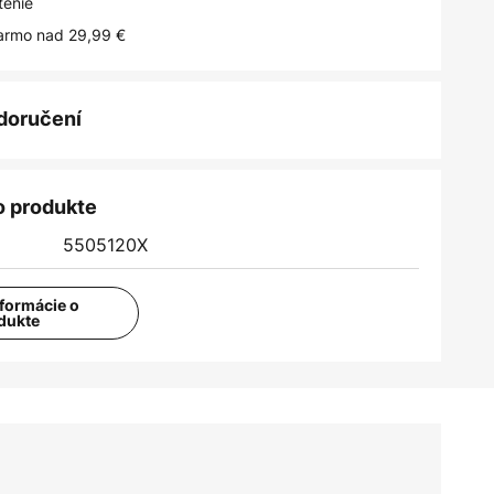
tenie
armo nad 29,99 €
 doručení
o produkte
5505120X
nformácie o
dukte