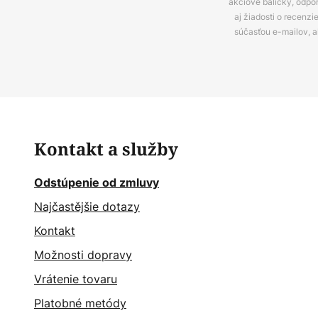
akciové balíčky, odpo
aj žiadosti o recenz
súčasťou e-mailov, 
Kontakt a služby
Odstúpenie od zmluvy
Najčastějšie dotazy
Kontakt
Možnosti dopravy
Vrátenie tovaru
Platobné metódy