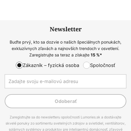
Newsletter
Buďte prvý, kto sa dozvie o našich špeciálnych ponukách,
exkluzívnych zľavách a najnovších trendoch v osvetlení.
Zaregistrujte sa teraz a získajte
15
%*
Zákazník – fyzická osoba
Spoločnosť
Odoberať
Zaregistrujte sa do newsletteru spoločnosti Lumories.sk a dostávajte
skvelé ponuky zo sortimentu svetelných zdrojov a svietidiel, ventilátorov,
solárnych systémov a produktov pre inteligentnú domácnosť, zľavové