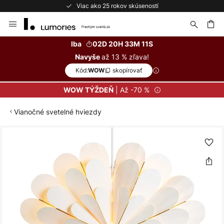
Viac ako 25 rokov skúseností
Skip
to
Content
ať
Iba
02D 20H 33M 10S
až 13 % zľava!
Navyše
Kód:
skopírovať
WOW
| Až -70 %
WOW TÝŽDEŇ
Vianočné svetelné hviezdy
Preskočiť
na
koniec
galérie
obrázkov