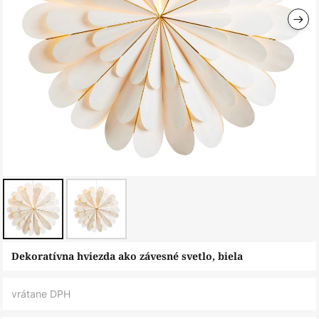
Preskočiť
Dekoratívna hviezda ako závesné svetlo, biela
na
začiatok
vrátane DPH
galérie