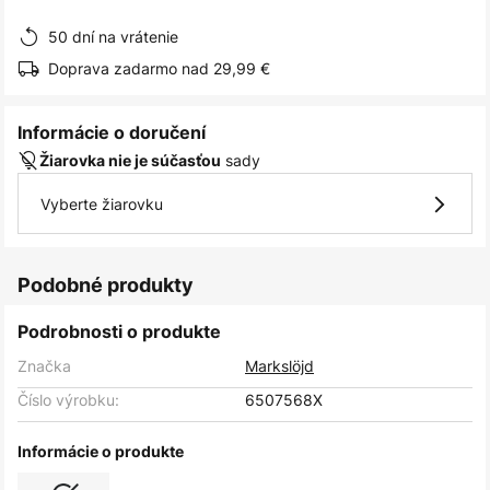
obrázkov
50 dní na vrátenie
Doprava zadarmo nad 29,99 €
Informácie o doručení
sady
Žiarovka nie je súčasťou
Vyberte žiarovku
Podobné produkty
Podrobnosti o produkte
Značka
Markslöjd
Číslo výrobku:
6507568X
Informácie o produkte