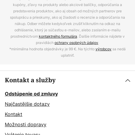
kupóny, zľavy na produkty alebo akciové balíčky, odporúčania a
predstavenia produktov, ako aj obsah od možných partnerov pre
spoluprácu a prieskumy, ako aj žiadosti o recenzie a odporúčania na
nákup. Odber môžete kedykoľvek zrušiť kliknutím na odkaz na
odhlásenie, ktorý je súčasťou e-mailov, alebo zaslaním e-mailu
prostredníctvom
kontaktného formulára
. Ďalšie informácie nájdete v
pravidlách
ochrany osobných údajov
.
*minimálna hodnota objednávky je 99 €. Na týchto
výrobcov
sa nedá
uplatniť.
Kontakt a služby
Odstúpenie od zmluvy
Najčastějšie dotazy
Kontakt
Možnosti dopravy
Vrátenie tovaru