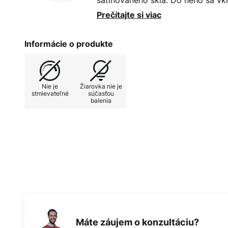
satinovaného skla. Do neho sa vk
príslušenstvo), ktorej svetlo sa 
Prečítajte si viac
všetkých smerov. Vďaka tomu je
zdrojom svetla pre moderný obytný
Informácie o produkte
izbe, predsieni alebo spálni.
Nie je
Žiarovka nie je
stmievateľné
súčasťou
balenia
Máte záujem o konzultáciu?