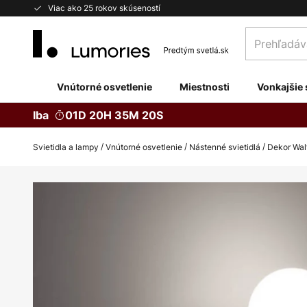
Skip
Viac ako 25 rokov skúseností
to
Prehľadávaj
Content
obchod
tu...
Vnútorné osvetlenie
Miestnosti
Vonkajšie 
Iba
01D 20H 35M 19S
Svietidla a lampy
Vnútorné osvetlenie
Nástenné svietidlá
Dekor Walt
Preskočiť
na
koniec
galérie
obrázkov