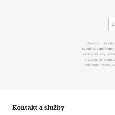
Zaregistrujte sa do
svietidiel, ventilátor
akciové balíčky, odpo
aj žiadosti o recenz
súčasťou e-mailov, 
Kontakt a služby