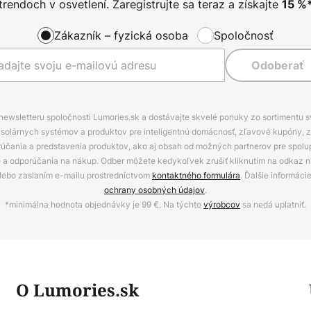
trendoch v osvetlení. Zaregistrujte sa teraz a získajte
15
%
Zákazník – fyzická osoba
Spoločnosť
Odoberať
 newsletteru spoločnosti Lumories.sk a dostávajte skvelé ponuky zo sortimentu 
ov, solárnych systémov a produktov pre inteligentnú domácnosť, zľavové kupóny, 
rúčania a predstavenia produktov, ako aj obsah od možných partnerov pre spolu
ie a odporúčania na nákup. Odber môžete kedykoľvek zrušiť kliknutím na odkaz na
alebo zaslaním e-mailu prostredníctvom
kontaktného formulára
. Ďalšie informáci
ochrany osobných údajov
.
*minimálna hodnota objednávky je 99 €. Na týchto
výrobcov
sa nedá uplatniť.
O Lumories.sk