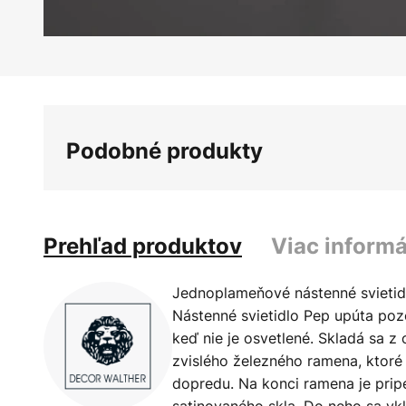
Preskočiť
na
začiatok
galérie
Podobné produkty
obrázkov
Prehľad produktov
Viac informá
Jednoplameňové nástenné svietid
Nástenné svietidlo Pep upúta pozo
keď nie je osvetlené. Skladá sa z
zvislého železného ramena, ktoré
dopredu. Na konci ramena je pripe