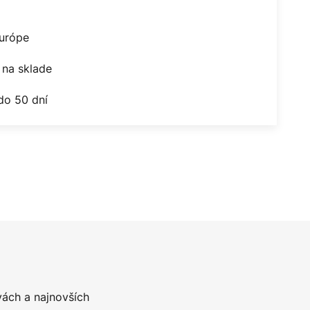
Európe
na sklade
do 50 dní
vách a najnovších