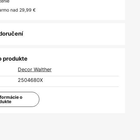
tenie
armo nad 29,99 €
 doručení
o produkte
Decor Walther
2504680X
nformácie o
dukte