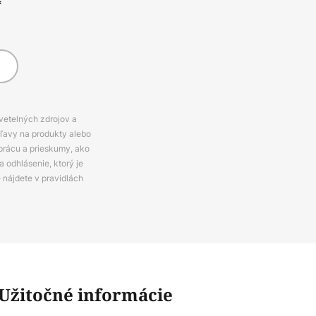
*
svetelných zdrojov a
zľavy na produkty alebo
prácu a prieskumy, ako
 odhlásenie, ktorý je
e nájdete v pravidlách
Užitočné informácie