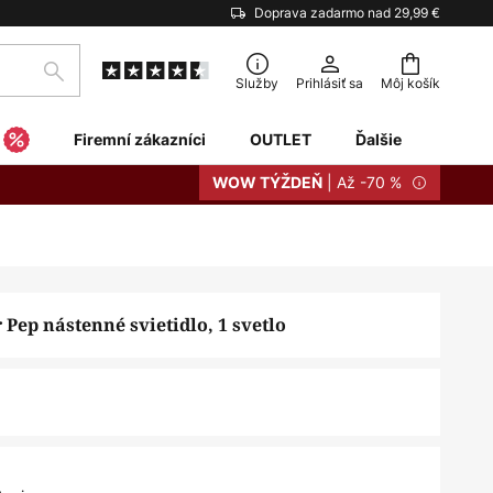
Doprava zadarmo nad 29,99 €
Hľadať
Služby
Prihlásiť sa
Môj košík
Firemní zákazníci
OUTLET
Ďalšie
| Až -70 %
WOW TÝŽDEŇ
Pep nástenné svietidlo, 1 svetlo