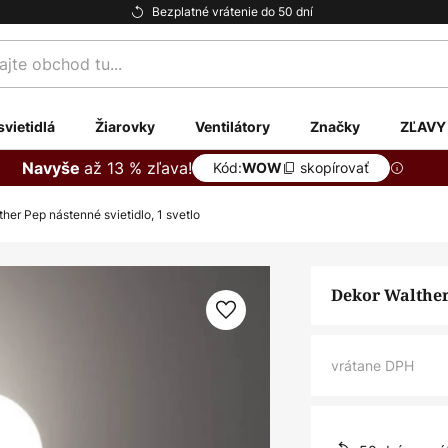
Bezplatné vrátenie do 50 dní
te
svietidlá
Žiarovky
Ventilátory
Značky
ZĽAVY
až 13 % zľava!
Navyše
Kód:
skopírovať
WOW
her Pep nástenné svietidlo, 1 svetlo
Dekor Walther 
vrátane DPH