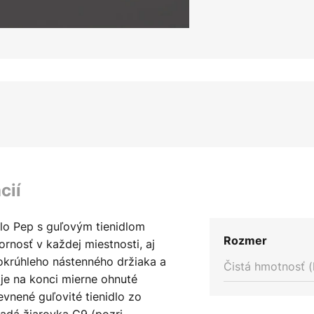
cií
lo Pep s guľovým tienidlom
Rozmer
rnosť v každej miestnosti, aj
 okrúhleho nástenného držiaka a
Čistá hmotnosť (
 je na konci mierne ohnuté
vnené guľovité tienidlo zo