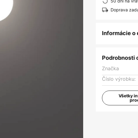
50 dní na vrá
Doprava zad
Informácie o
Podrobnosti 
Značka
Číslo výrobku:
Všetky i
pro