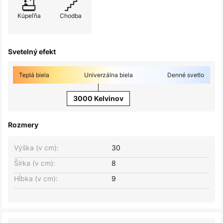
Kúpeľňa
Chodba
Svetelný efekt
Teplá biela
Univerzálna biela
Denné svetlo
3000 Kelvinov
Rozmery
Výška (v cm):
30
Šírka (v cm):
8
Hĺbka (v cm):
9