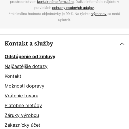
prostredníctvom
kontaktného formulára
. Ďalšie informácie nájdete v
pravidlách
ochrany osobných údajov
.
*minimálna hodnota objednávky je 99 €. Na týchto
výrobcov
sa nedá
uplatniť.
Kontakt a služby
Odstúpenie od zmluvy
Najčastějšie dotazy
Kontakt
Možnosti dopravy
Vrátenie tovaru
Platobné metódy
Záruky výrobcu
Zákaznícky účet