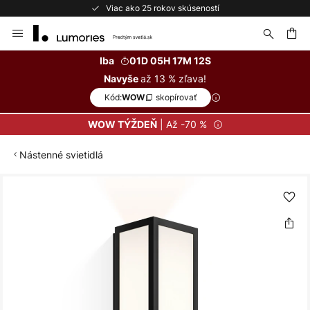
Viac ako 25 rokov skúseností
Skip
to
Content
ať
Iba
01D 05H 17M 12S
až 13 % zľava!
Navyše
Kód:
skopírovať
WOW
| Až -70 %
WOW TÝŽDEŇ
Nástenné svietidlá
Preskočiť
na
koniec
galérie
obrázkov