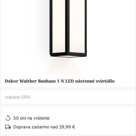
Preskočiť
Dekor Walther Bauhaus 1 N LED nástenné svietidlo
na
začiatok
vrátane DPH
galérie
obrázkov
50 dní na vrátenie
Doprava zadarmo nad 29,99 €