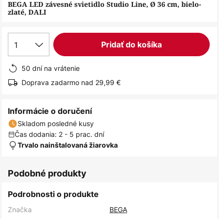
obrázkov
BEGA LED závesné svietidlo Studio Line, Ø 36 cm, bielo-
zlaté, DALI
1
Pridať do košíka
50 dní na vrátenie
Doprava zadarmo nad 29,99 €
Informácie o doručení
Skladom posledné kusy
Čas dodania: 2 - 5 prac. dní
Trvalo nainštalovaná žiarovka
Podobné produkty
Podrobnosti o produkte
Značka
BEGA