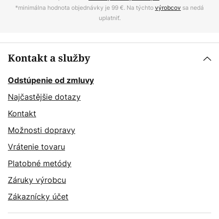
*minimálna hodnota objednávky je 99 €. Na týchto
výrobcov
sa nedá
uplatniť.
Kontakt a služby
Odstúpenie od zmluvy
Najčastějšie dotazy
Kontakt
Možnosti dopravy
Vrátenie tovaru
Platobné metódy
Záruky výrobcu
Zákaznícky účet