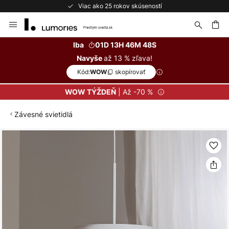
Viac ako 25 rokov skúseností
Skip
to
Content
ať
Iba
01D 13H 46M 48S
až 13 % zľava!
Navyše
Kód:
skopírovať
WOW
| Až -70 %
WOW TÝŽDEŇ
Závesné svietidlá
Preskočiť
na
koniec
galérie
obrázkov