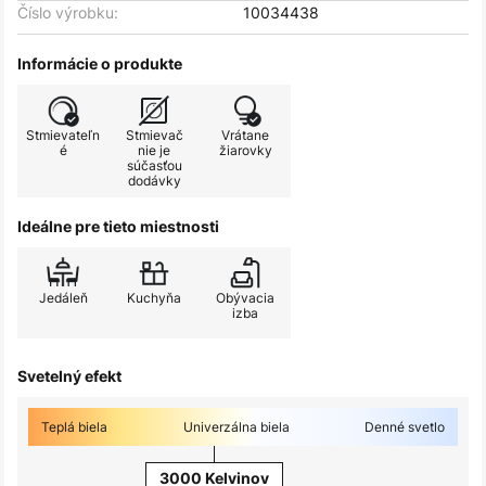
Číslo výrobku:
10034438
Informácie o produkte
Stmievateľn
Stmievač
Vrátane
é
nie je
žiarovky
súčasťou
dodávky
Ideálne pre tieto miestnosti
Jedáleň
Kuchyňa
Obývacia
izba
Svetelný efekt
Teplá biela
Univerzálna biela
Denné svetlo
3000 Kelvinov