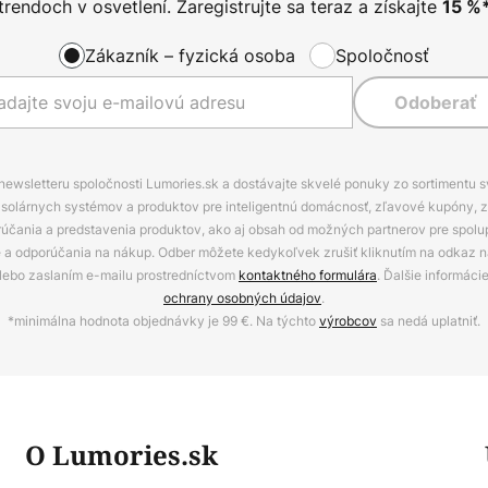
trendoch v osvetlení. Zaregistrujte sa teraz a získajte
15
%
Zákazník – fyzická osoba
Spoločnosť
Odoberať
 newsletteru spoločnosti Lumories.sk a dostávajte skvelé ponuky zo sortimentu 
ov, solárnych systémov a produktov pre inteligentnú domácnosť, zľavové kupóny, 
rúčania a predstavenia produktov, ako aj obsah od možných partnerov pre spolu
ie a odporúčania na nákup. Odber môžete kedykoľvek zrušiť kliknutím na odkaz na
alebo zaslaním e-mailu prostredníctvom
kontaktného formulára
. Ďalšie informáci
ochrany osobných údajov
.
*minimálna hodnota objednávky je 99 €. Na týchto
výrobcov
sa nedá uplatniť.
O Lumories.sk