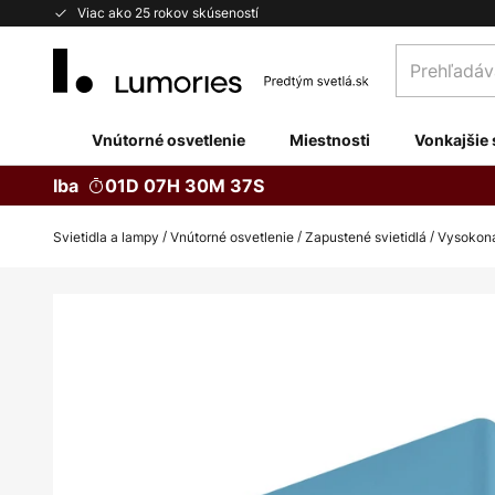
Skip
Viac ako 25 rokov skúseností
to
Prehľadávaj
Content
obchod
tu...
Vnútorné osvetlenie
Miestnosti
Vonkajšie 
Iba
01D 07H 30M 36S
Svietidla a lampy
Vnútorné osvetlenie
Zapustené svietidlá
Vysokona
Preskočiť
na
koniec
galérie
obrázkov