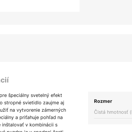
cií
pre špeciálny svetelný efekt
Rozmer
 stropné svietidlo zaujme aj
užiť na vytvorenie zámerných
Čistá hmotnosť (
eciálny a priťahuje pohľad na
e inštalovať v kombinácii s