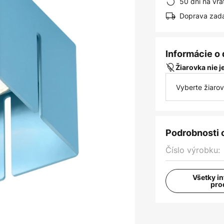
50 dní na vrá
Doprava zad
Informácie o
Žiarovka nie 
Vyberte žiaro
Podrobnosti 
Číslo výrobku:
Všetky i
pro