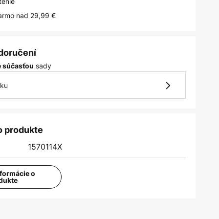
tenie
armo nad 29,99 €
 doručení
sady
je súčasťou
vku
o produkte
1570114X
nformácie o
dukte