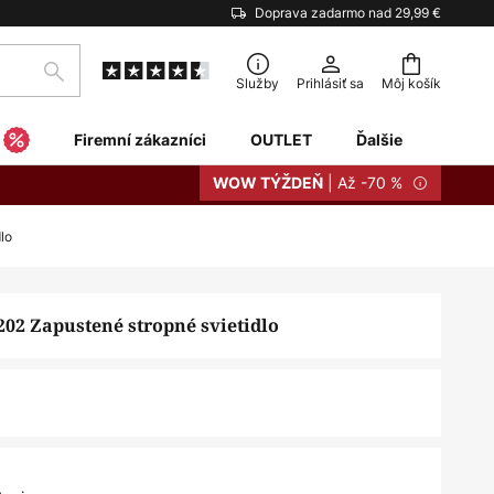
Doprava zadarmo nad 29,99 €
Hľadať
Služby
Prihlásiť sa
Môj košík
Firemní zákazníci
OUTLET
Ďalšie
| Až -70 %
WOW TÝŽDEŇ
lo
02 Zapustené stropné svietidlo