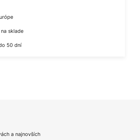
Európe
na sklade
do 50 dní
vách a najnovších