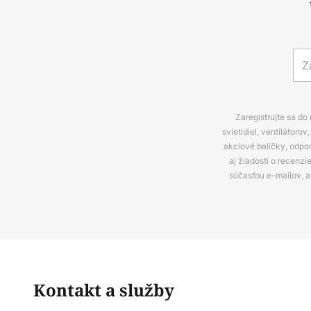
Zaregistrujte sa do
svietidiel, ventilátor
akciové balíčky, odpo
aj žiadosti o recenz
súčasťou e-mailov, 
Kontakt a služby