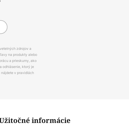
*
svetelných zdrojov a
zľavy na produkty alebo
prácu a prieskumy, ako
 odhlásenie, ktorý je
e nájdete v pravidlách
Užitočné informácie