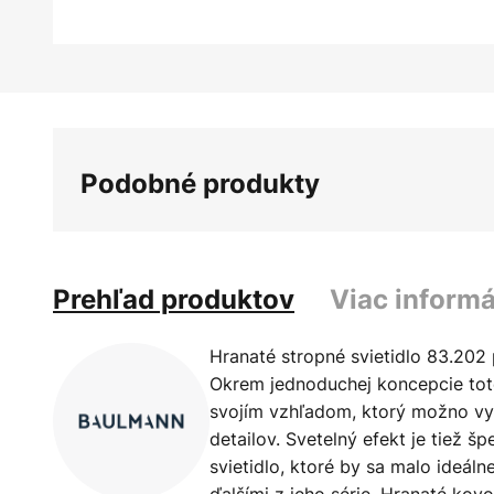
Preskočiť
na
začiatok
galérie
Podobné produkty
obrázkov
Prehľad produktov
Viac informá
Hranaté stropné svietidlo 83.202 
Okrem jednoduchej koncepcie toto
svojím vzhľadom, ktorý možno vy
detailov. Svetelný efekt je tiež šp
svietidlo, ktoré by sa malo ideáln