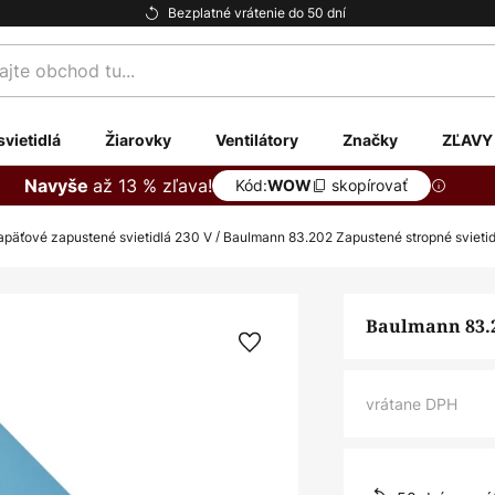
Bezplatné vrátenie do 50 dní
te
svietidlá
Žiarovky
Ventilátory
Značky
ZĽAVY
až 13 % zľava!
Navyše
Kód:
skopírovať
WOW
päťové zapustené svietidlá 230 V
Baulmann 83.202 Zapustené stropné svietid
Baulmann 83.2
vrátane DPH