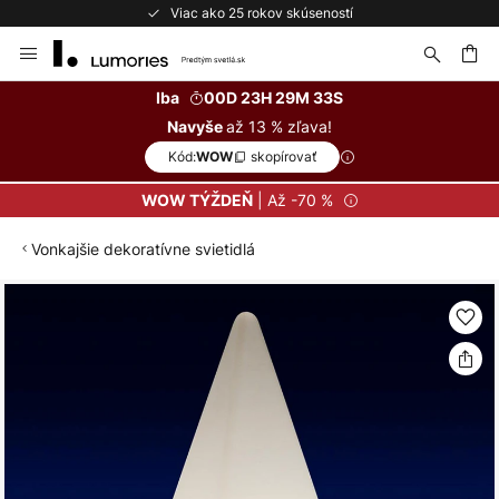
Viac ako 25 rokov skúseností
Skip
to
Content
ať
Iba
00D 23H 29M 33S
až 13 % zľava!
Navyše
Kód:
skopírovať
WOW
| Až -70 %
WOW TÝŽDEŇ
Vonkajšie dekoratívne svietidlá
Preskočiť
na
koniec
galérie
obrázkov