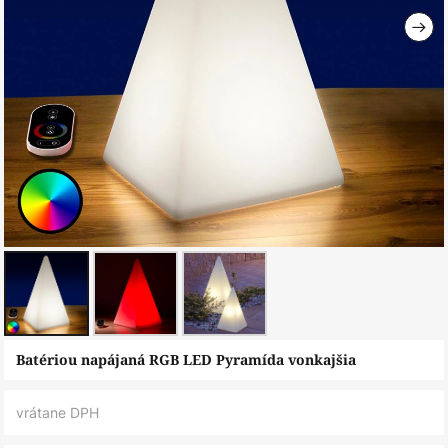
Preskočiť
Batériou napájaná RGB LED Pyramída vonkajšia
na
začiatok
vrátane DPH
galérie