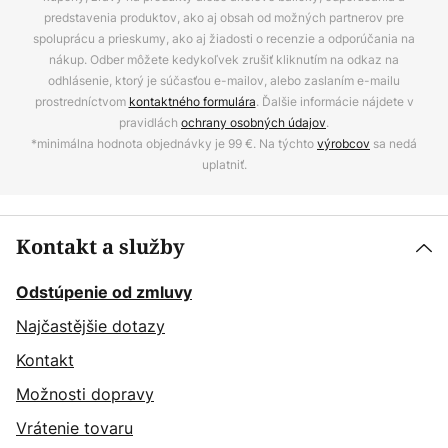
predstavenia produktov, ako aj obsah od možných partnerov pre
spoluprácu a prieskumy, ako aj žiadosti o recenzie a odporúčania na
nákup. Odber môžete kedykoľvek zrušiť kliknutím na odkaz na
odhlásenie, ktorý je súčasťou e-mailov, alebo zaslaním e-mailu
prostredníctvom
kontaktného formulára
. Ďalšie informácie nájdete v
pravidlách
ochrany osobných údajov
.
*minimálna hodnota objednávky je 99 €. Na týchto
výrobcov
sa nedá
uplatniť.
Kontakt a služby
Odstúpenie od zmluvy
Najčastějšie dotazy
Kontakt
Možnosti dopravy
Vrátenie tovaru