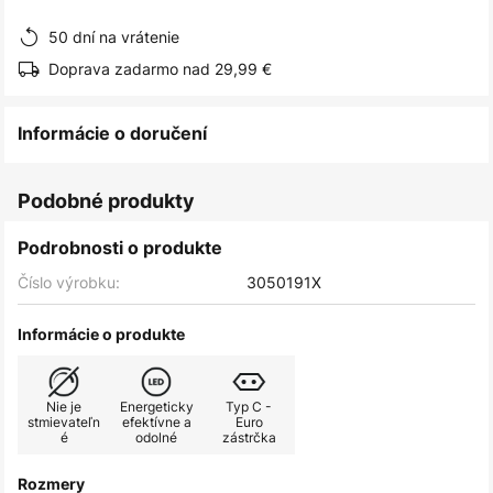
obrázkov
50 dní na vrátenie
Doprava zadarmo nad 29,99 €
Informácie o doručení
Podobné produkty
Podrobnosti o produkte
Číslo výrobku:
3050191X
Informácie o produkte
Nie je
Energeticky
Typ C -
stmievateľn
efektívne a
Euro
é
odolné
zástrčka
Rozmery