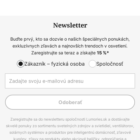
Newsletter
Buďte prvý, kto sa dozvie o našich špeciálnych ponukách,
exkluzívnych zľavách a najnovších trendoch v osvetlení.
Zaregistrujte sa teraz a získajte
15
%*
Zákazník – fyzická osoba
Spoločnosť
Odoberať
Zaregistrujte sa do newsletteru spoločnosti Lumories.sk a dostávajte
skvelé ponuky zo sortimentu svetelných zdrojov a svietidiel, ventilátorov,
solárnych systémov a produktov pre inteligentnú domácnosť, zľavové
kupóny, zľavy na produkty alebo akciové balíčky, odporúčania a