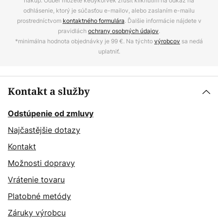
nákup. Odber môžete kedykoľvek zrušiť kliknutím na odkaz na
odhlásenie, ktorý je súčasťou e-mailov, alebo zaslaním e-mailu
prostredníctvom
kontaktného formulára
. Ďalšie informácie nájdete v
pravidlách
ochrany osobných údajov
.
*minimálna hodnota objednávky je 99 €. Na týchto
výrobcov
sa nedá
uplatniť.
Kontakt a služby
Odstúpenie od zmluvy
Najčastějšie dotazy
Kontakt
Možnosti dopravy
Vrátenie tovaru
Platobné metódy
Záruky výrobcu