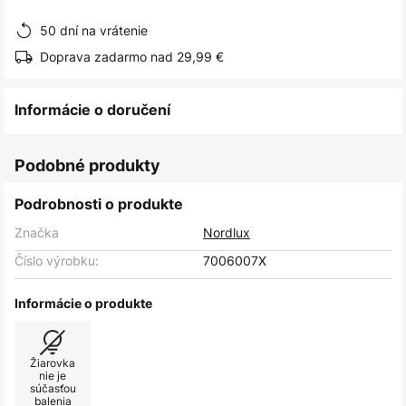
obrázkov
50 dní na vrátenie
Doprava zadarmo nad 29,99 €
Informácie o doručení
Podobné produkty
Podrobnosti o produkte
Značka
Nordlux
Číslo výrobku:
7006007X
Informácie o produkte
Žiarovka
nie je
súčasťou
balenia