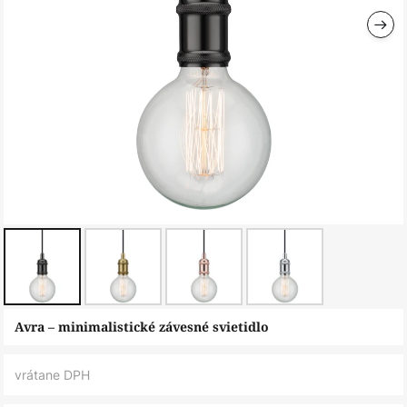
Preskočiť
Avra – minimalistické závesné svietidlo
na
začiatok
vrátane DPH
galérie