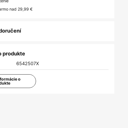
tenie
armo nad 29,99 €
 doručení
o produkte
6542507X
nformácie o
dukte