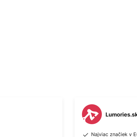
ručuje nenápadné, nepriame
tidlo umiestniť aj do spálne.
Lumories.s
Najviac značiek v 