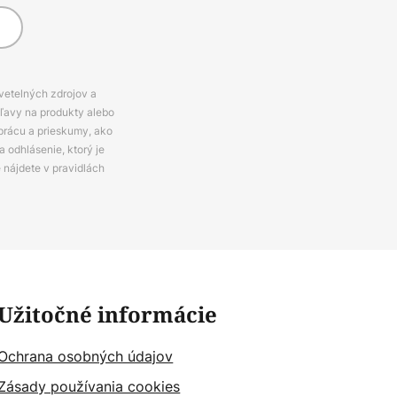
svetelných zdrojov a
zľavy na produkty alebo
prácu a prieskumy, ako
 odhlásenie, ktorý je
e nájdete v pravidlách
Užitočné informácie
Ochrana osobných údajov
Zásady používania cookies