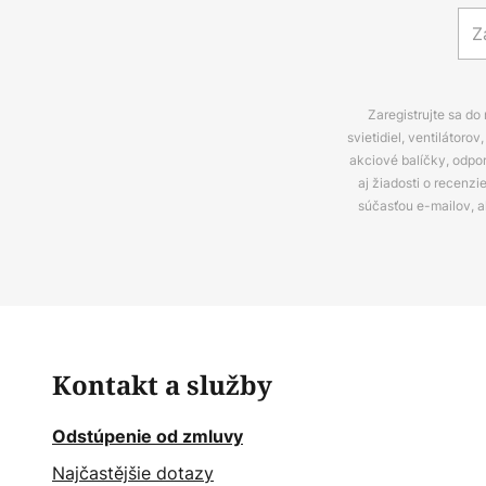
Zaregistrujte sa do
svietidiel, ventilátor
akciové balíčky, odpo
aj žiadosti o recenz
súčasťou e-mailov, 
Kontakt a služby
Odstúpenie od zmluvy
Najčastějšie dotazy