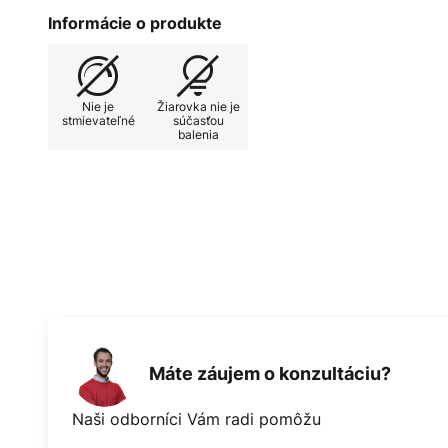
len smerom nadol a nahor. To za
Informácie o produkte
osvetlenie, vďaka čomu možno svie
Nie je
Žiarovka nie je
stmievateľné
súčasťou
balenia
Máte záujem o konzultáciu?
Naši odborníci Vám radi pomôžu