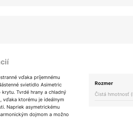
cií
šestranné vďaka príjemnému
Rozmer
ástenné svietidlo Asimetric
krytu. Tvrdé hrany a chladný
Čistá hmotnosť (
 vďaka ktorému je ideálnym
i. Napriek asymetrickému
o harmonickým dojmom a možno
vací prvok na chodbe alebo v
 takže svetelné lúče môžu unikať