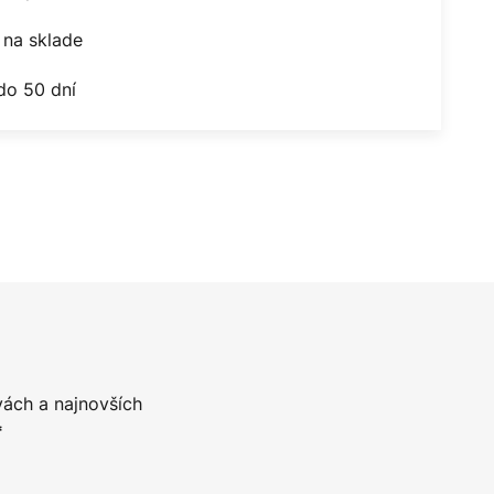
na sklade
do 50 dní
vách a najnovších
*