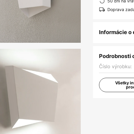
50 dní na vrá
Doprava zad
Informácie o
Podrobnosti 
Číslo výrobku:
Všetky i
pro