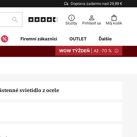
Doprava zadarmo nad 29,99 €
Hľadať
Služby
Prihlásiť sa
Môj košík
Firemní zákazníci
OUTLET
Ďalšie
| Až -70 %
WOW TÝŽDEŇ
stenné svietidlo z ocele