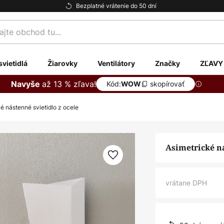
Bezplatné vrátenie do 50 dní
te
svietidlá
Žiarovky
Ventilátory
Značky
ZĽAVY
až 13 % zľava!
Navyše
Kód:
skopírovať
WOW
é nástenné svietidlo z ocele
Asimetrické ná
vrátane DPH