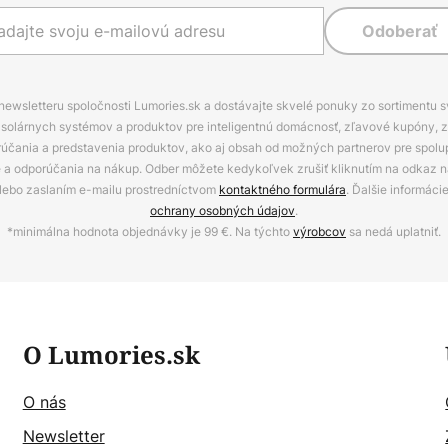
Odoberať
 newsletteru spoločnosti Lumories.sk a dostávajte skvelé ponuky zo sortimentu 
ov, solárnych systémov a produktov pre inteligentnú domácnosť, zľavové kupóny, 
rúčania a predstavenia produktov, ako aj obsah od možných partnerov pre spolu
ie a odporúčania na nákup. Odber môžete kedykoľvek zrušiť kliknutím na odkaz na
alebo zaslaním e-mailu prostredníctvom
kontaktného formulára
. Ďalšie informáci
ochrany osobných údajov
.
*minimálna hodnota objednávky je 99 €. Na týchto
výrobcov
sa nedá uplatniť.
O Lumories.sk
O nás
Newsletter