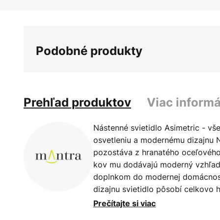
Preskočiť
na
začiatok
galérie
Podobné produkty
obrázkov
Prehľad produktov
Viac informá
Nástenné svietidlo Asimetric - v
osvetleniu a modernému dizajnu N
pozostáva z hranatého oceľového 
kov mu dodávajú moderný vzhľad,
doplnkom do modernej domácnost
dizajnu svietidlo pôsobí celkov
ho použiť ako všeobecný osvetľo
Prečítajte si viac
obývačke. Oceľ nie je priesvitná,