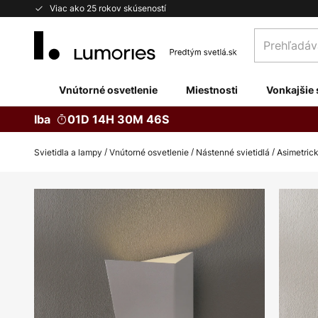
Skip
Viac ako 25 rokov skúseností
to
Prehľadávaj
Content
obchod
tu...
Vnútorné osvetlenie
Miestnosti
Vonkajšie 
Iba
01D 14H 30M 45S
Svietidla a lampy
Vnútorné osvetlenie
Nástenné svietidlá
Asimetrick
Preskočiť
na
koniec
galérie
obrázkov