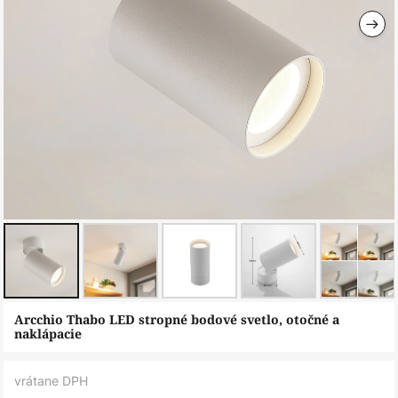
Preskočiť
Arcchio Thabo LED stropné bodové svetlo, otočné a
na
naklápacie
začiatok
galérie
vrátane DPH