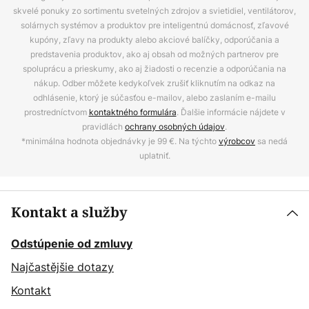
skvelé ponuky zo sortimentu svetelných zdrojov a svietidiel, ventilátorov,
solárnych systémov a produktov pre inteligentnú domácnosť, zľavové
kupóny, zľavy na produkty alebo akciové balíčky, odporúčania a
predstavenia produktov, ako aj obsah od možných partnerov pre
spoluprácu a prieskumy, ako aj žiadosti o recenzie a odporúčania na
nákup. Odber môžete kedykoľvek zrušiť kliknutím na odkaz na
odhlásenie, ktorý je súčasťou e-mailov, alebo zaslaním e-mailu
prostredníctvom
kontaktného formulára
. Ďalšie informácie nájdete v
pravidlách
ochrany osobných údajov
.
*minimálna hodnota objednávky je 99 €. Na týchto
výrobcov
sa nedá
uplatniť.
Kontakt a služby
Odstúpenie od zmluvy
Najčastějšie dotazy
Kontakt