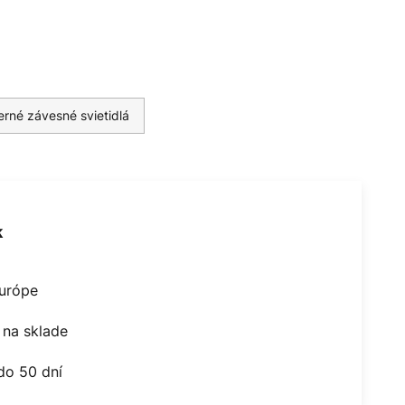
rné závesné svietidlá
k
Európe
na sklade
do 50 dní