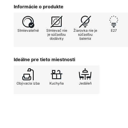
atmosféru. Lunus možno ľahko um
Informácie o produkte
izbe alebo nad stôl.
Stmievateľné
Stmievač nie
Žiarovka nie je
E27
je súčasťou
súčasťou
dodávky
balenia
Ideálne pre tieto miestnosti
Obývacia izba
Kuchyňa
Jedáleň