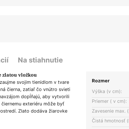
cií
Na stiahnutie
 zlatou vložkou
Rozmer
zaujme svojim tienidlom v tvare
tná čierna, zatiaľ čo vnútro svieti
Výška (v cm):
 navzájom dopĺňajú, aby vytvorili
Priemer ( v cm):
 čiernemu exteriéru môže byť
ostredí. Zlato dodáva žiarovke
Zavesenie max. (
Svetlo odráža zlato tak, aby
Čistá hmotnosť (
vytvára príjemnú a útulnú