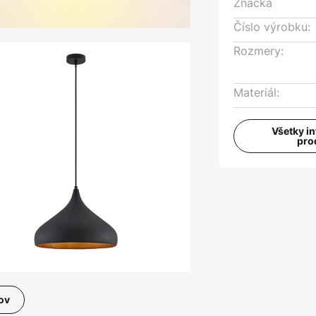
Značka
Číslo výrobku:
Rozmery:
Materiál:
Všetky i
pro
ov