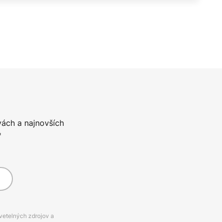
vách a najnovších
*
svetelných zdrojov a