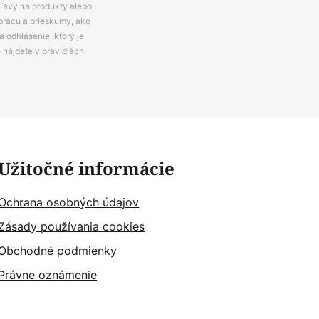
zľavy na produkty alebo
prácu a prieskumy, ako
 odhlásenie, ktorý je
e nájdete v pravidlách
Užitočné informácie
Ochrana osobných údajov
Zásady používania cookies
Obchodné podmienky
Právne oznámenie