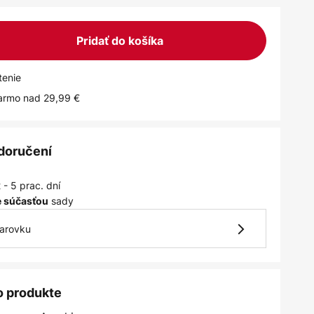
Pridať do košíka
tenie
armo nad 29,99 €
 doručení
 - 5 prac. dní
sady
je súčasťou
iarovku
o produkte