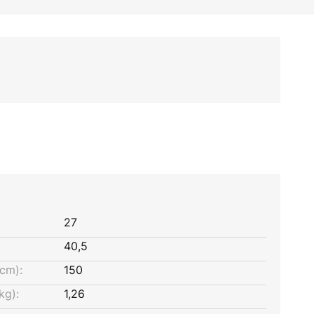
27
40,5
cm):
150
kg):
1,26