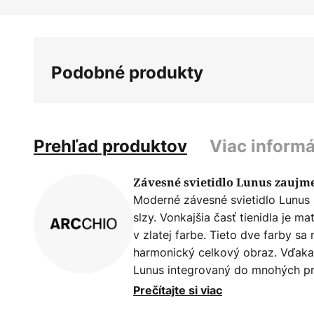
Preskočiť
na
začiatok
galérie
Podobné produkty
obrázkov
Prehľad produktov
Viac informá
Závesné svietidlo Lunus zaujme
Moderné závesné svietidlo Lunus 
slzy. Vonkajšia časť tienidla je ma
v zlatej farbe. Tieto dve farby sa
harmonický celkový obraz. Vďaka
Lunus integrovaný do mnohých pr
niečo isté, ale samo sa neukladá. 
Prečítajte si viac
žiara dostala teplý zlatý tón. To 