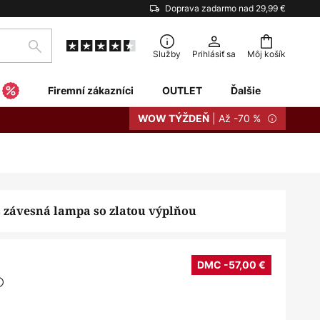
Doprava zadarmo nad 29,99 €
Hľadať
Služby
Prihlásiť sa
Môj košík
Firemní zákazníci
OUTLET
Ďalšie
| Až -70 %
WOW TÝŽDEŇ
 závesná lampa so zlatou výplňou
DMC -57,00 €