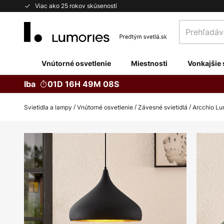
Skip
Viac ako 25 rokov skúseností
to
Prehľadávaj
Content
obchod
tu...
Vnútorné osvetlenie
Miestnosti
Vonkajšie 
Iba
01D 16H 49M 07S
Svietidla a lampy
Vnútorné osvetlenie
Závesné svietidlá
Arcchio Lu
Preskočiť
na
koniec
galérie
obrázkov