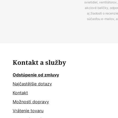
svietidiel, ventilátor
akciové balíčky, odpo
aj žiadosti o recenz
súčasťou e-mailov, 
Kontakt a služby
Odstúpenie od zmluvy
Najčastějšie dotazy
Kontakt
Možnosti dopravy
Vrátenie tovaru