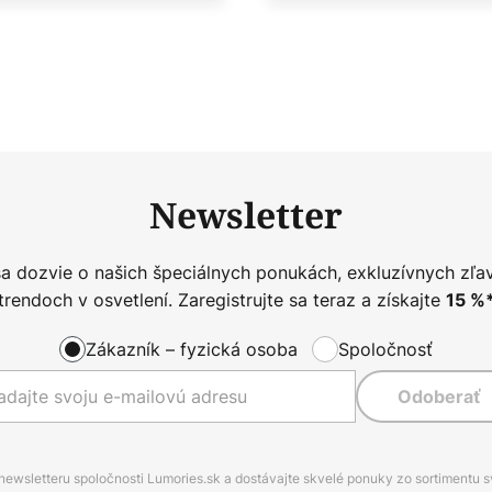
Newsletter
sa dozvie o našich špeciálnych ponukách, exkluzívnych zľa
trendoch v osvetlení. Zaregistrujte sa teraz a získajte
15
%
Zákazník – fyzická osoba
Spoločnosť
Odoberať
 newsletteru spoločnosti Lumories.sk a dostávajte skvelé ponuky zo sortimentu 