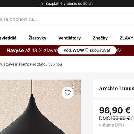
Bezplatné vrátenie do 50 dní
te
svietidlá
Žiarovky
Ventilátory
Značky
ZĽAVY
až 13 % zľava!
Navyše
Kód:
skopírovať
WOW
nus závesná lampa so zlatou výplňou
Arcchio Lunus
96,90 €
DMC
153,90 €
vrátane DPH