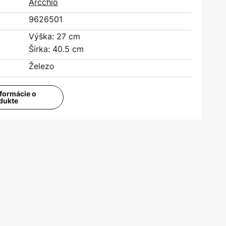
Arcchio
9626501
Výška: 27 cm
Šírka: 40.5 cm
Železo
nformácie o
dukte