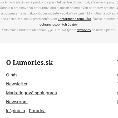
ov, solárnych systémov a produktov pre inteligentnú domácnosť, zľavové kupóny, 
rúčania a predstavenia produktov, ako aj obsah od možných partnerov pre spolu
ie a odporúčania na nákup. Odber môžete kedykoľvek zrušiť kliknutím na odkaz na
alebo zaslaním e-mailu prostredníctvom
kontaktného formulára
. Ďalšie informáci
ochrany osobných údajov
.
*minimálna hodnota objednávky je 99 €. Na týchto
výrobcov
sa nedá uplatniť.
O Lumories.sk
O nás
Newsletter
Marketingová spolupráca
Newsroom
Inšpirácia
|
Poradca