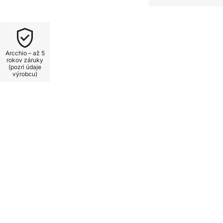
iestniť v modernej obývacej
Arcchio – až 5
rokov záruky
(pozri údaje
výrobcu)