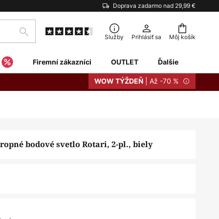
Doprava zadarmo nad 29,99 €
Hľadať
Služby
Prihlásiť sa
Môj košík
Firemní zákazníci
OUTLET
Ďalšie
| Až -70 %
WOW TÝŽDEŇ
ropné bodové svetlo Rotari, 2-pl., biely