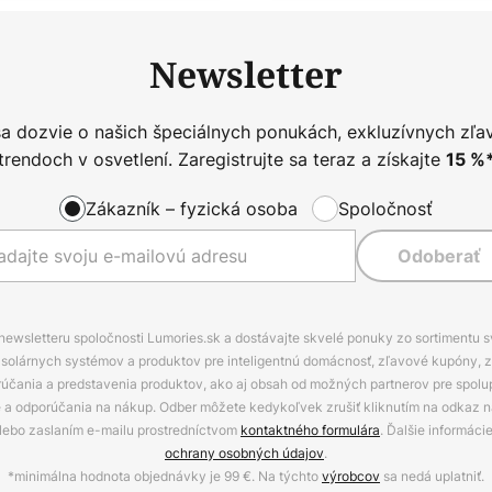
Newsletter
sa dozvie o našich špeciálnych ponukách, exkluzívnych zľa
trendoch v osvetlení. Zaregistrujte sa teraz a získajte
15
%
Zákazník – fyzická osoba
Spoločnosť
Odoberať
 newsletteru spoločnosti Lumories.sk a dostávajte skvelé ponuky zo sortimentu 
ov, solárnych systémov a produktov pre inteligentnú domácnosť, zľavové kupóny, 
rúčania a predstavenia produktov, ako aj obsah od možných partnerov pre spolu
ie a odporúčania na nákup. Odber môžete kedykoľvek zrušiť kliknutím na odkaz na
alebo zaslaním e-mailu prostredníctvom
kontaktného formulára
. Ďalšie informáci
ochrany osobných údajov
.
*minimálna hodnota objednávky je 99 €. Na týchto
výrobcov
sa nedá uplatniť.