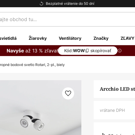
Bezplatné vrátenie do 50 dní
te
svietidlá
Žiarovky
Ventilátory
Značky
ZĽAVY
až 13 % zľava!
Navyše
Kód:
skopírovať
WOW
ropné bodové svetlo Rotari, 2-pl., biely
Arcchio LED st
vrátane DPH