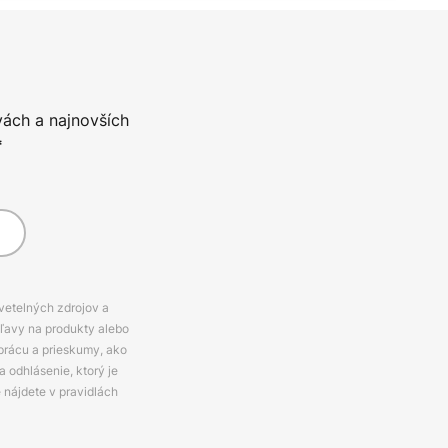
vách a najnovších
*
svetelných zdrojov a
zľavy na produkty alebo
prácu a prieskumy, ako
 odhlásenie, ktorý je
e nájdete v pravidlách