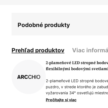
Preskočiť
na
začiatok
galérie
Podobné produkty
obrázkov
Prehľad produktov
Viac informá
2-plameňové LED stropné bodov
flexibilnými bodovými svetlam
2-plameňové LED stropné bodové s
puzdro, v strede ktorého je zabud
vyžarovania 34° osvetľujú miestno
K). Svietidlo má tiež hodnotu CRI
Prečítajte si viac
farebnú vernosť.