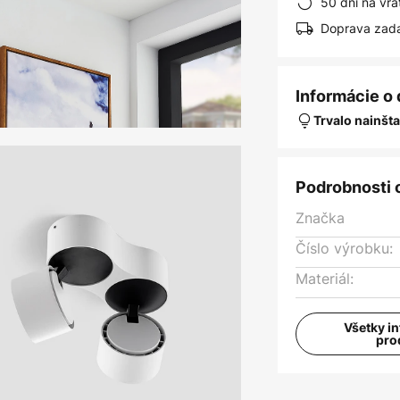
50 dní na vrá
Doprava zad
Informácie o
Trvalo nainšt
Podrobnosti 
Značka
Číslo výrobku:
Materiál:
Všetky i
pro