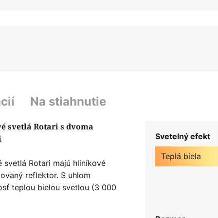
cií
Na stiahnutie
é svetlá Rotari s dvoma
Svetelný efekt
i
Teplá biela
vetlá Rotari majú hliníkové
ovaný reflektor. S uhlom
sť teplou bielou svetlou (3 000
 ( > ) 90, čo znamená vysokú