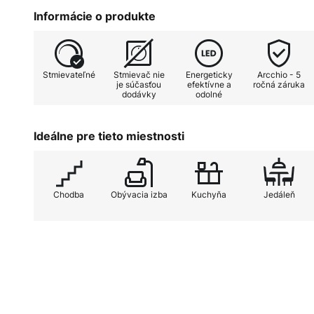
Informácie o produkte
Rotari môže navyše osvetľovať kon
pretože hlavica svietidla je otočn
Preto sú tieto bodové svetlá vho
Stmievateľné
Stmievač nie
Energeticky
Arcchio - 5
obytných priestorov, ale aj do ko
je súčasťou
efektívne a
ročná záruka
dodávky
odolné
Ideálne pre tieto miestnosti
Chodba
Obývacia izba
Kuchyňa
Jedáleň