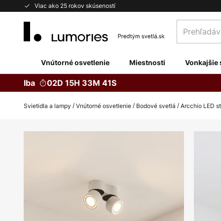
Skip
Viac ako 25 rokov skúseností
to
Prehľadávaj
Content
obchod
tu...
Vnútorné osvetlenie
Miestnosti
Vonkajšie 
Iba
02D 15H 33M 40S
Svietidla a lampy
Vnútorné osvetlenie
Bodové svetlá
Arcchio LED st
Preskočiť
na
koniec
galérie
obrázkov