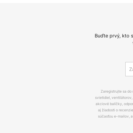
Buďte prvý, kto 
Zaregistrujte sa do
svietidiel, ventilátor
akciové balíčky, odpo
aj žiadosti o recenz
súčasťou e-mailov, 