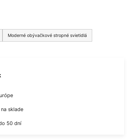
Moderné obývačkové stropné svietidlá
k
Európe
na sklade
do 50 dní