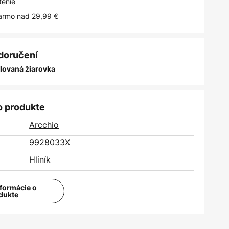
tenie
armo nad 29,99 €
 doručení
alovaná žiarovka
o produkte
Arcchio
9928033X
Hliník
nformácie o
dukte