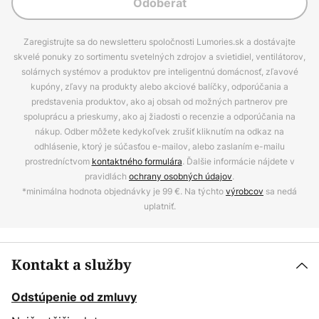
Odoberať
Zaregistrujte sa do newsletteru spoločnosti Lumories.sk a dostávajte
skvelé ponuky zo sortimentu svetelných zdrojov a svietidiel, ventilátorov,
solárnych systémov a produktov pre inteligentnú domácnosť, zľavové
kupóny, zľavy na produkty alebo akciové balíčky, odporúčania a
predstavenia produktov, ako aj obsah od možných partnerov pre
spoluprácu a prieskumy, ako aj žiadosti o recenzie a odporúčania na
nákup. Odber môžete kedykoľvek zrušiť kliknutím na odkaz na
odhlásenie, ktorý je súčasťou e-mailov, alebo zaslaním e-mailu
prostredníctvom
kontaktného formulára
. Ďalšie informácie nájdete v
pravidlách
ochrany osobných údajov
.
*minimálna hodnota objednávky je 99 €. Na týchto
výrobcov
sa nedá
uplatniť.
Kontakt a služby
Odstúpenie od zmluvy