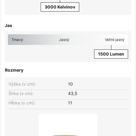
3000 Kelvinov
Jas
Tmavý
Jasný
Veľmi jasný
1500 Lumen
Rozmery
Výška (v cm):
10
Šírka (v cm):
43,5
Hĺbka (v cm):
11