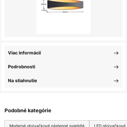
Viac informácií
Podrobnosti
Na stiahnutie
Podobné kategórie
Moderné obývačkové nástenné svietidlá
LED obývačkové n