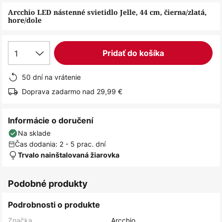
obrázkov
Arcchio LED nástenné svietidlo Jelle, 44 cm, čierna/zlatá,
hore/dole
1
Pridať do košíka
50 dní na vrátenie
Doprava zadarmo nad 29,99 €
Informácie o doručení
Na sklade
Čas dodania: 2 - 5 prac. dní
Trvalo nainštalovaná žiarovka
Podobné produkty
Podrobnosti o produkte
Značka
Arcchio