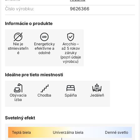
Číslo výrobku:
9626366
Informácie o produkte
Nie je
Energeticky
Arcchio –
stmievateľn
efektívne a
až 5 rokov
é
odolné
záruky
(pozri údaje
výrobcu)
Ideálne pre tieto miestnosti
Obývacia
Chodba
Spálňa
Jedáleň
izba
Svetelný efekt
Teplá biela
Univerzálna biela
Denné svetlo