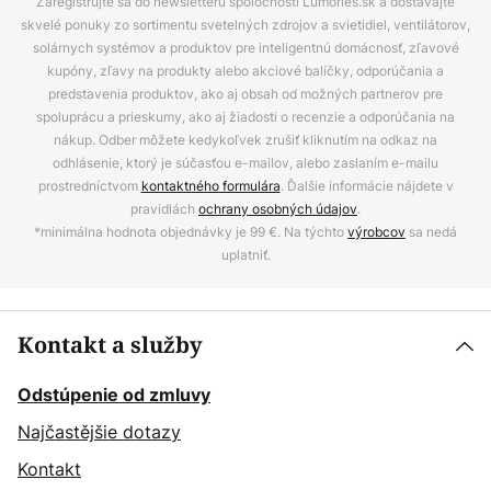
Zaregistrujte sa do newsletteru spoločnosti Lumories.sk a dostávajte
skvelé ponuky zo sortimentu svetelných zdrojov a svietidiel, ventilátorov,
solárnych systémov a produktov pre inteligentnú domácnosť, zľavové
kupóny, zľavy na produkty alebo akciové balíčky, odporúčania a
predstavenia produktov, ako aj obsah od možných partnerov pre
spoluprácu a prieskumy, ako aj žiadosti o recenzie a odporúčania na
nákup. Odber môžete kedykoľvek zrušiť kliknutím na odkaz na
odhlásenie, ktorý je súčasťou e-mailov, alebo zaslaním e-mailu
prostredníctvom
kontaktného formulára
. Ďalšie informácie nájdete v
pravidlách
ochrany osobných údajov
.
*minimálna hodnota objednávky je 99 €. Na týchto
výrobcov
sa nedá
uplatniť.
Kontakt a služby
Odstúpenie od zmluvy
Najčastějšie dotazy
Kontakt