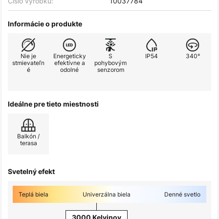
Číslo výrobku:
10037784
Informácie o produkte
Nie je
Energeticky
S
IP54
340°
stmievateľn
efektívne a
pohybovým
é
odolné
senzorom
Ideálne pre tieto miestnosti
Balkón /
terasa
Svetelný efekt
Teplá biela
Univerzálna biela
Denné svetlo
3000 Kelvinov