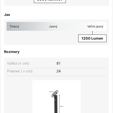
Jas
Tmavý
Jasný
Veľmi jasný
1200 Lumen
Rozmery
Výška (v cm):
81
Priemer ( v cm):
24