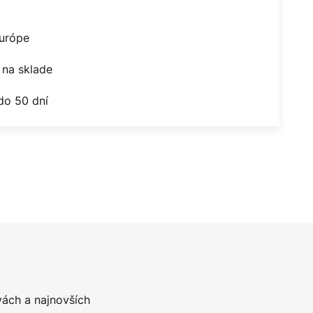
Európe
na sklade
do 50 dní
vách a najnovších