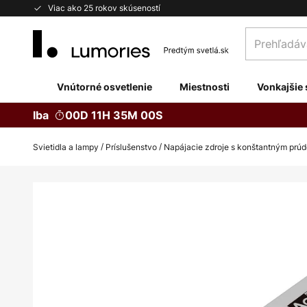
Skip
Viac ako 25 rokov skúseností
to
Prehľadávaj
Content
obchod
tu...
Vnútorné osvetlenie
Miestnosti
Vonkajšie 
Iba
00D 11H 34M 59S
Svietidla a lampy
Príslušenstvo
Napájacie zdroje s konštantným prú
Preskočiť
na
koniec
galérie
obrázkov