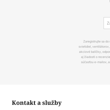
Zaregistrujte sa do
svietidiel, ventilátor
akciové balíčky, odpo
aj žiadosti o recenz
súčasťou e-mailov, 
Kontakt a služby