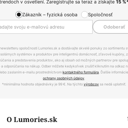
trendoch v osvetlení. Zaregistrujte sa teraz a získajte
15
%
Zákazník – fyzická osoba
Spoločnosť
Odoberať
 newsletteru spoločnosti Lumories.sk a dostávajte skvelé ponuky zo sortimentu 
ov, solárnych systémov a produktov pre inteligentnú domácnosť, zľavové kupóny, 
rúčania a predstavenia produktov, ako aj obsah od možných partnerov pre spolu
ie a odporúčania na nákup. Odber môžete kedykoľvek zrušiť kliknutím na odkaz na
alebo zaslaním e-mailu prostredníctvom
kontaktného formulára
. Ďalšie informáci
ochrany osobných údajov
.
*minimálna hodnota objednávky je 99 €. Na týchto
výrobcov
sa nedá uplatniť.
O Lumories.sk