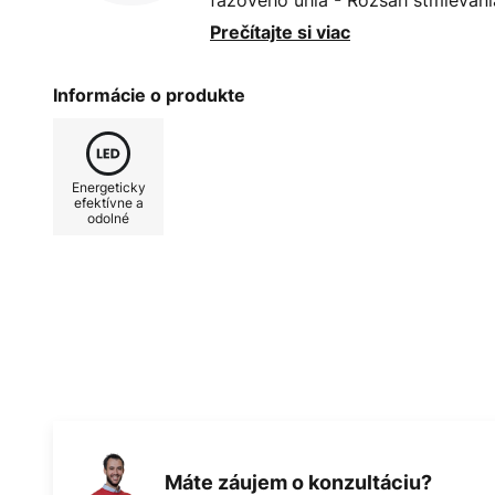
fázového uhla - Rozsah stmievania
Ochrana proti skratu, rozpojeniu, 
Prečítajte si viac
teplota počas prevádzky: - 20 až
Informácie o produkte
Energeticky
efektívne a
odolné
Máte záujem o konzultáciu?