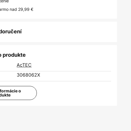
tenie
armo nad 29,99 €
 doručení
o produkte
AcTEC
3068062X
nformácie o
dukte