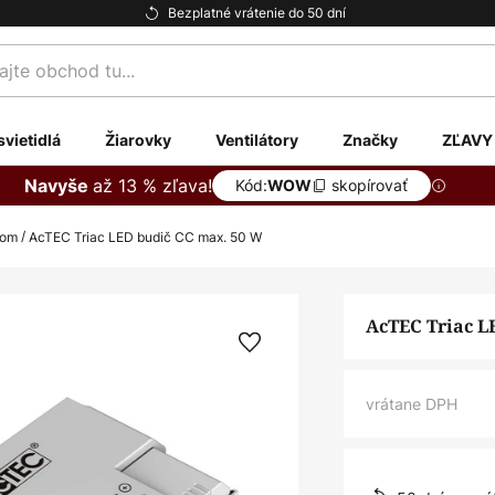
Bezplatné vrátenie do 50 dní
te
svietidlá
Žiarovky
Ventilátory
Značky
ZĽAVY
až 13 % zľava!
Navyše
Kód:
skopírovať
WOW
dom
AcTEC Triac LED budič CC max. 50 W
AcTEC Triac L
vrátane DPH