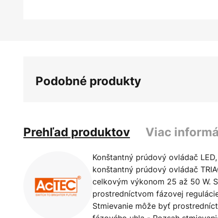
Preskočiť
na
začiatok
galérie
Podobné produkty
obrázkov
Prehľad produktov
Viac informá
Konštantný prúdový ovládač LED,
konštantný prúdový ovládač TRIA
celkovým výkonom 25 až 50 W. S
prostredníctvom fázovej regulácie
Stmievanie môže byť prostredníc