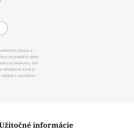
*
svetelných zdrojov a
zľavy na produkty alebo
prácu a prieskumy, ako
 odhlásenie, ktorý je
e nájdete v pravidlách
Užitočné informácie