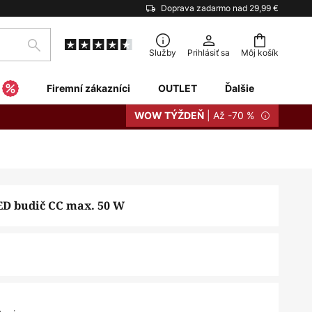
Doprava zadarmo nad 29,99 €
Hľadať
Služby
Prihlásiť sa
Môj košík
Firemní zákazníci
OUTLET
Ďalšie
| Až -70 %
WOW TÝŽDEŇ
ED budič CC max. 50 W