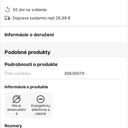
obrázkov
50 dní na vrátenie
Doprava zadarmo nad 29,99 €
Informácie o doručení
Podobné produkty
Podrobnosti o produkte
Číslo výrobku:
3063007X
Informácie o produkte
Nie je
Energeticky
stmievateľn
efektívne a
é
odolné
Rozmery