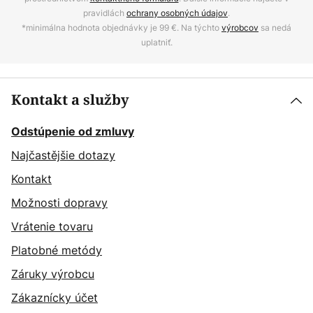
pravidlách
ochrany osobných údajov
.
*minimálna hodnota objednávky je 99 €. Na týchto
výrobcov
sa nedá
uplatniť.
Kontakt a služby
Odstúpenie od zmluvy
Najčastějšie dotazy
Kontakt
Možnosti dopravy
Vrátenie tovaru
Platobné metódy
Záruky výrobcu
Zákaznícky účet