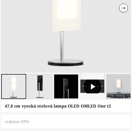
Preskočiť
47,8 cm vysoká stolová lampa OLED OMLED One t2
na
začiatok
vrátane DPH
galérie