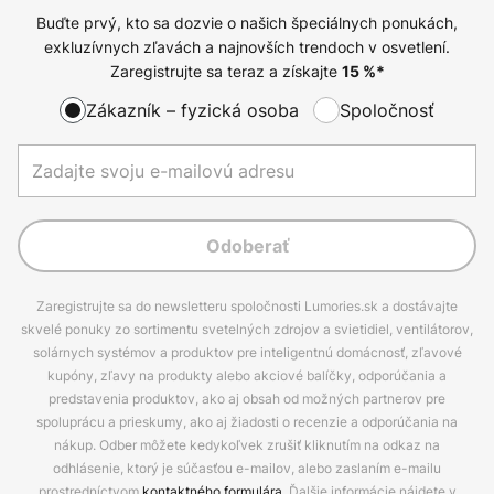
Buďte prvý, kto sa dozvie o našich špeciálnych ponukách,
exkluzívnych zľavách a najnovších trendoch v osvetlení.
Zaregistrujte sa teraz a získajte
15
%*
Zákazník – fyzická osoba
Spoločnosť
Odoberať
Zaregistrujte sa do newsletteru spoločnosti Lumories.sk a dostávajte
skvelé ponuky zo sortimentu svetelných zdrojov a svietidiel, ventilátorov,
solárnych systémov a produktov pre inteligentnú domácnosť, zľavové
kupóny, zľavy na produkty alebo akciové balíčky, odporúčania a
predstavenia produktov, ako aj obsah od možných partnerov pre
spoluprácu a prieskumy, ako aj žiadosti o recenzie a odporúčania na
nákup. Odber môžete kedykoľvek zrušiť kliknutím na odkaz na
odhlásenie, ktorý je súčasťou e-mailov, alebo zaslaním e-mailu
prostredníctvom
kontaktného formulára
. Ďalšie informácie nájdete v