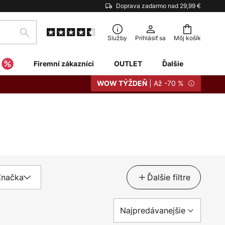
Doprava zadarmo nad 29,99 €
Hľadať
Služby
Prihlásiť sa
Môj košík
Firemní zákazníci
OUTLET
Ďalšie
| Až -70 %
WOW TÝŽDEŇ
Značka
Ďalšie filtre