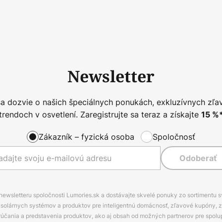
Newsletter
sa dozvie o našich špeciálnych ponukách, exkluzívnych zľa
trendoch v osvetlení. Zaregistrujte sa teraz a získajte
15
%
Zákazník – fyzická osoba
Spoločnosť
Odoberať
 newsletteru spoločnosti Lumories.sk a dostávajte skvelé ponuky zo sortimentu 
ov, solárnych systémov a produktov pre inteligentnú domácnosť, zľavové kupóny, 
rúčania a predstavenia produktov, ako aj obsah od možných partnerov pre spolu