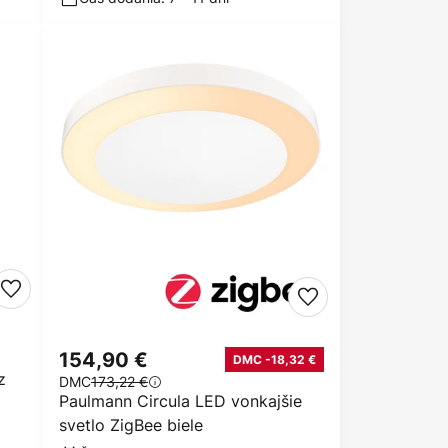
154,90 €
DMC -18,32 €
z
DMC
173,22 €
Paulmann Circula LED vonkajšie
svetlo ZigBee biele