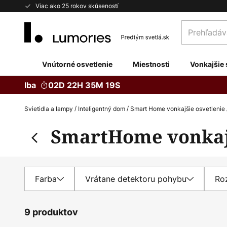
Skip
Viac ako 25 rokov skúseností
to
Prehľadávaj
Content
obchod
tu...
Vnútorné osvetlenie
Miestnosti
Vonkajšie 
Iba
02D 22H 35M 18S
Svietidla a lampy
Inteligentný dom
Smart Home vonkajšie osvetlenie
SmartHome vonkajš
Farba
Vrátane detektoru pohybu
Ro
9 produktov