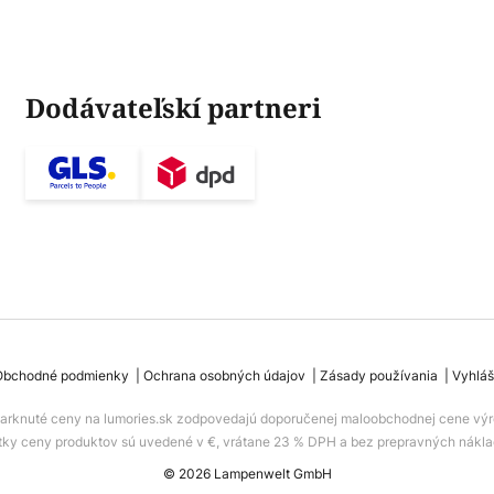
Dodávateľskí partneri
Obchodné podmienky
Ochrana osobných údajov
Zásady používania
Vyhláš
iarknuté ceny na lumories.sk zodpovedajú doporučenej maloobchodnej cene výr
tky ceny produktov sú uvedené v €, vrátane 23 % DPH a bez prepravných nákla
© 2026 Lampenwelt GmbH