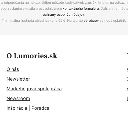
ie a odporúčania na nákup. Odber môžete kedykoľvek zrušiť kliknutím na odkaz na
alebo zaslaním e-mailu prostredníctvom
kontaktného formulára
. Ďalšie informáci
ochrany osobných údajov
.
*minimálna hodnota objednávky je 99 €. Na týchto
výrobcov
sa nedá uplatniť.
O Lumories.sk
O nás
Newsletter
Marketingová spolupráca
Newsroom
Inšpirácia
|
Poradca