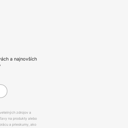
vách a najnovších
*
svetelných zdrojov a
zľavy na produkty alebo
prácu a prieskumy, ako