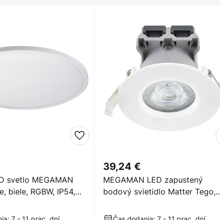
39,24 €
ED svetlo MEGAMAN
MEGAMAN LED zapustený
e, biele, RGBW, IP54,
bodový svietidlo Matter Tego,
biele, RGBW, IP65, smart
a: 7 - 11 prac. dní
Čas dodania: 7 - 11 prac. dní