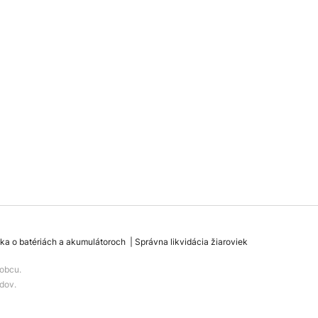
ka o batériách a akumulátoroch
Správna likvidácia žiaroviek
obcu.
dov.