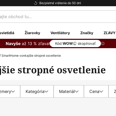
Bezplatné vrátenie do 50 dní
te
svietidlá
Žiarovky
Ventilátory
Značky
ZĽAVY
až 13 % zľava!
Navyše
Kód:
skopírovať
WOW
SmartHome vonkajšie stropné osvetlenie
ie stropné osvetlenie
zmery
Kategória
Materiál
Cena