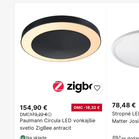
78,48 €
154,90 €
DMC -18,32 €
Stropné L
DMC
173,22 €
Paulmann Circula LED vonkajšie
Matter Josi
svetlo ZigBee antracit
smart
Na sklade
Čas dodani