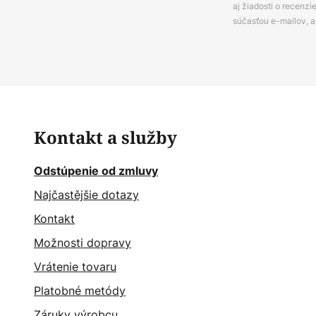
aj žiadosti o recenz
súčasťou e-mailov, 
Kontakt a služby
Odstúpenie od zmluvy
Najčastějšie dotazy
Kontakt
Možnosti dopravy
Vrátenie tovaru
Platobné metódy
Záruky výrobcu