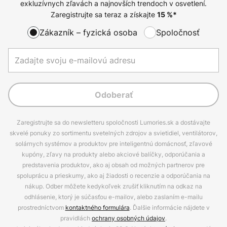
exkluzívnych zľavách a najnovších trendoch v osvetlení.
Zaregistrujte sa teraz a získajte
15
%*
Zákazník – fyzická osoba
Spoločnosť
Odoberať
Zaregistrujte sa do newsletteru spoločnosti Lumories.sk a dostávajte
skvelé ponuky zo sortimentu svetelných zdrojov a svietidiel, ventilátorov,
solárnych systémov a produktov pre inteligentnú domácnosť, zľavové
kupóny, zľavy na produkty alebo akciové balíčky, odporúčania a
predstavenia produktov, ako aj obsah od možných partnerov pre
spoluprácu a prieskumy, ako aj žiadosti o recenzie a odporúčania na
nákup. Odber môžete kedykoľvek zrušiť kliknutím na odkaz na
odhlásenie, ktorý je súčasťou e-mailov, alebo zaslaním e-mailu
prostredníctvom
kontaktného formulára
. Ďalšie informácie nájdete v
pravidlách
ochrany osobných údajov
.