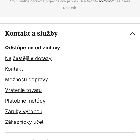
*minimálna hodnota objednávky je 99 €. Na týchto
výrobcov
sa nedá
uplatniť.
Kontakt a služby
Odstúpenie od zmluvy
Najčastějšie dotazy
Kontakt
Možnosti dopravy
Vrátenie tovaru
Platobné metódy
Záruky výrobcu
Zákaznícky účet