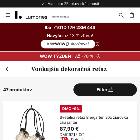
Bezplatné vrátenie do 50 dní
Skip
to
Content
ať
Iba
01D 17H 28M 43S
až 13 % zľava!
Navyše
Kód:
skopírovať
WOW
| Až -70 %
WOW TÝŽDEŇ
Vonkajšia dekoračná reťaz
47 produktov
Filter
DMC -9%
Svetelná reťaz Biergarten 20x žiarovka
číra jantár
87,90 €
DMC
97,15 €
Dátový list