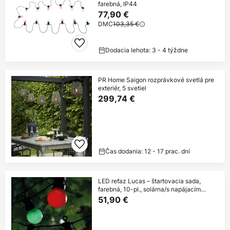
farebná, IP44
77,90 €
DMC
103,35 €
Dodacia lehota: 3 - 4 týždne
PR Home Saigon rozprávkové svetlá pre
exteriér, 5 svetiel
299,74 €
Čas dodania: 12 - 17 prac. dní
LED reťaz Lucas – štartovacia sada,
farebná, 10-pl., solárna/s napájacím
káblom
51,90 €