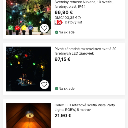
Svetelný reťazec Nirvana, 10 svetiel,
farebný, plast, IP44
66,90 €
DMC
103,35 €
Dátový list
Na sklade
Pivné záhradné rozprávkové svetlá 20
farebných LED žiaroviek
97,15 €
Na sklade
Calex LED reťazové svetlá Vista Party
Lights RGBW, 8 metrov
21,90 €