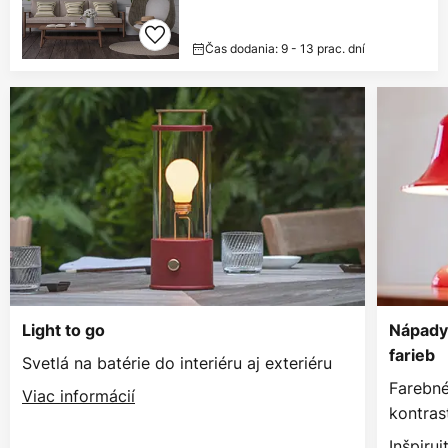
Čas dodania: 9 - 13 prac. dní
Light to go
Nápady 
farieb
Svetlá na batérie do interiéru aj exteriéru
Farebné
Viac informácií
kontras
Inšpiruj