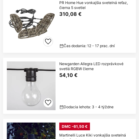
PR Home Hue vonkajšia svetelná reťaz,
čierna 5 svetiel
310,08 €
Čas dodania: 12 - 17 prac. dní
Newgarden Allegra LED rozprávkové
svetlá RGBW čierne
54,10 €
Dodacia lehota: 3 - 4 týždne
DMC -61,50 €
Martinelli Luce Kiki vonkajšia svetelná