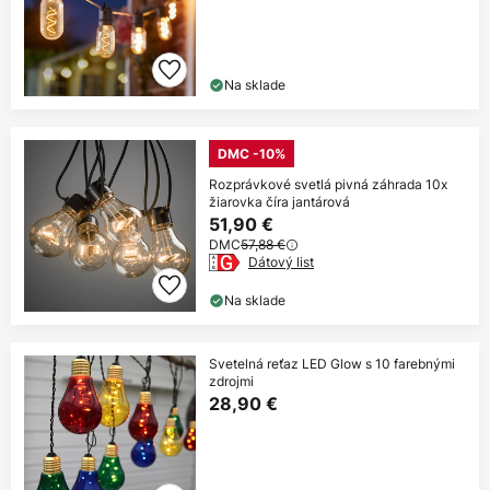
Na sklade
DMC -10%
Rozprávkové svetlá pivná záhrada 10x
žiarovka číra jantárová
51,90 €
DMC
57,88 €
Dátový list
Na sklade
Svetelná reťaz LED Glow s 10 farebnými
zdrojmi
28,90 €