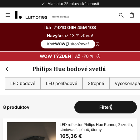
Viac ako 25 rokov skúseností
Skip
to
Content
ať
Iba
01D 06H 45M 10S
až 13 % zľava!
Navyše
Kód:
skopírovať
WOW
| Až -70 %
WOW TÝŽDEŇ
Philips Hue bodové svetlá
LED bodové
LED pohľadové
Stropné
Vysokonapä
8 produktov
Filter
1
LED reflektor Philips Hue Runner, 2 svetlá,
stmievací spínač, čierny
165,36 €