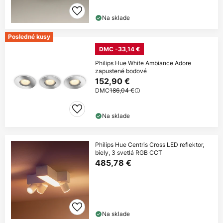
Na sklade
Posledné kusy
DMC -33,14 €
Philips Hue White Ambiance Adore
zapustené bodové
152,90 €
DMC
186,04 €
Na sklade
Philips Hue Centris Cross LED reflektor,
biely, 3 svetlá RGB CCT
485,78 €
Na sklade