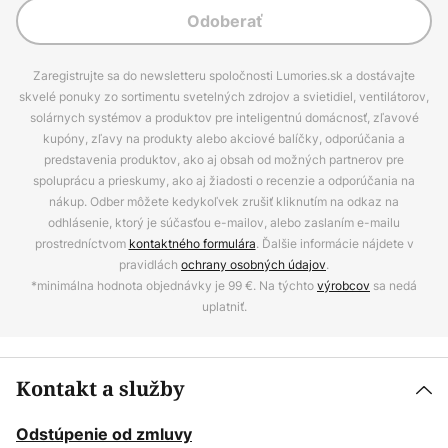
Odoberať
Zaregistrujte sa do newsletteru spoločnosti Lumories.sk a dostávajte
skvelé ponuky zo sortimentu svetelných zdrojov a svietidiel, ventilátorov,
solárnych systémov a produktov pre inteligentnú domácnosť, zľavové
kupóny, zľavy na produkty alebo akciové balíčky, odporúčania a
predstavenia produktov, ako aj obsah od možných partnerov pre
spoluprácu a prieskumy, ako aj žiadosti o recenzie a odporúčania na
nákup. Odber môžete kedykoľvek zrušiť kliknutím na odkaz na
odhlásenie, ktorý je súčasťou e-mailov, alebo zaslaním e-mailu
prostredníctvom
kontaktného formulára
. Ďalšie informácie nájdete v
pravidlách
ochrany osobných údajov
.
*minimálna hodnota objednávky je 99 €. Na týchto
výrobcov
sa nedá
uplatniť.
Kontakt a služby
Odstúpenie od zmluvy