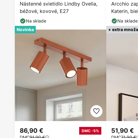
Nástenné svietidlo Lindby Ovelia,
Arcchio zap
béžové, kovové, E27
Katerin, bi
Na sklade
Na sklade
Novinka
+ extra množs
86,90 €
51,90 €
DMC -5%
DMC
91,90 €
DMC
71,90 €