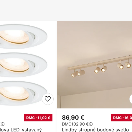
€
86,90 €
DMC -11,02 €
DMC -16,0
€
DMC
102,90 €
Nova LED-vstavaný
Lindby stropné bodové svetlo