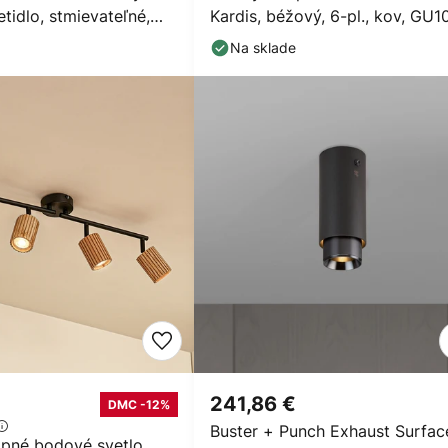
tidlo, stmievateľné,
Kardis, béžový, 6-pl., kov, GU1
Na sklade
241,86 €
DMC -12%
Buster + Punch Exhaust Surfac
opné bodové svetlo