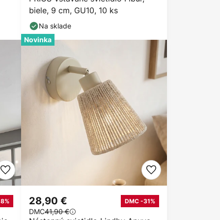
biele, 9 cm, GU10, 10 ks
Na sklade
Novinka
28,90 €
-8%
DMC -31%
DMC
41,90 €