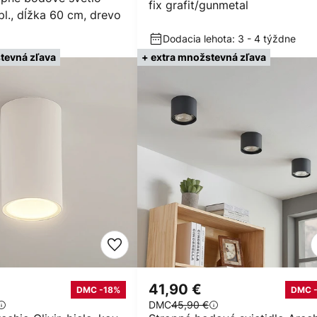
fix grafit/gunmetal
-pl., dĺžka 60 cm, drevo
Dodacia lehota: 3 - 4 týždne
tevná zľava
+ extra množstevná zľava
41,90 €
DMC -18%
DMC 
DMC
45,90 €