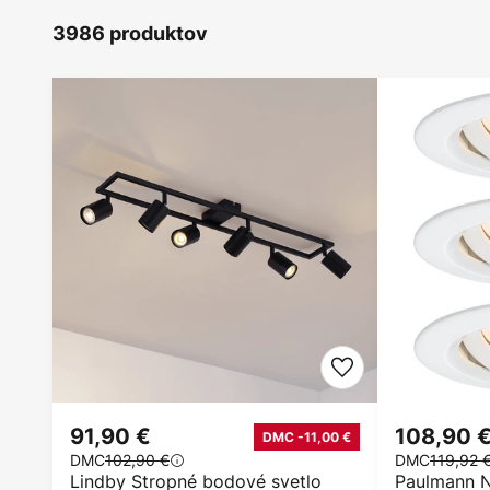
3986 produktov
91,90 €
108,90 
DMC -11,00 €
DMC
102,90 €
DMC
119,92 
Lindby Stropné bodové svetlo
Paulmann 