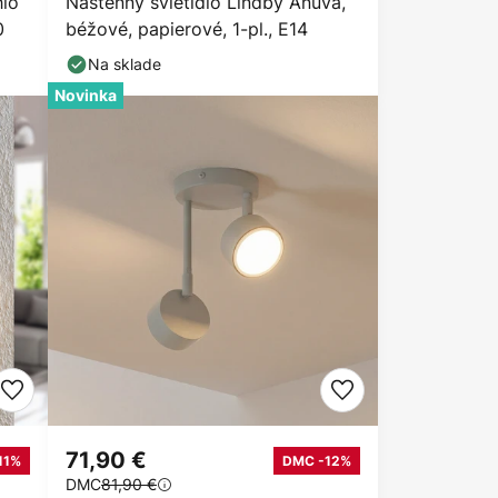
hio
Nástenný svietidlo Lindby Anuva,
0
béžové, papierové, 1-pl., E14
Na sklade
Novinka
71,90 €
11%
DMC -12%
DMC
81,90 €