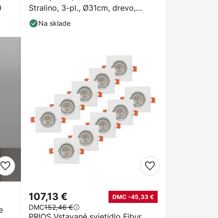
0
Stralino, 3-pl., Ø31cm, drevo,
GU10
Na sklade
107,13 €
DMC -45,33 €
DMC
152,46 €
e
PRIOS Vstavané svietidlo Fibur,