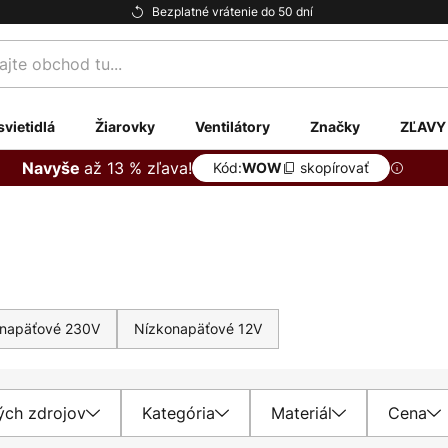
Bezplatné vrátenie do 50 dní
te
svietidlá
Žiarovky
Ventilátory
Značky
ZĽAVY
až 13 % zľava!
Navyše
Kód:
skopírovať
WOW
napäťové 230V
Nízkonapäťové 12V
ých zdrojov
Kategória
Materiál
Cena