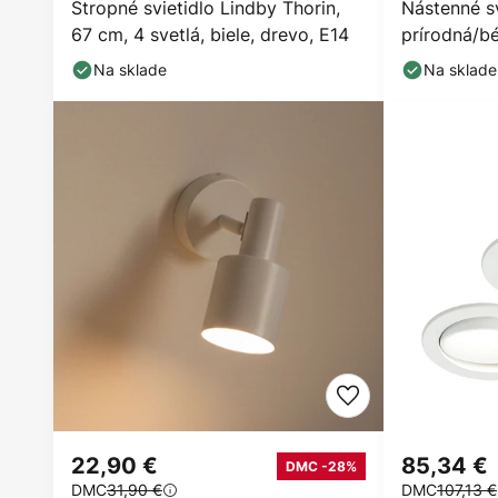
Stropné svietidlo Lindby Thorin,
Nástenné sv
67 cm, 4 svetlá, biele, drevo, E14
prírodná/bé
Na sklade
Na sklade
22,90 €
85,34 €
DMC -28%
DMC
31,90 €
DMC
107,13 €