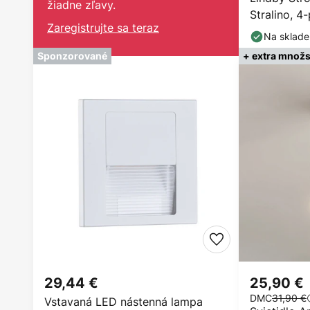
žiadne zľavy.
Stralino, 4
Zaregistrujte sa teraz
Na sklade
Sponzorované
+ extra množs
29,44 €
25,90 €
DMC
31,90 €
Vstavaná LED nástenná lampa