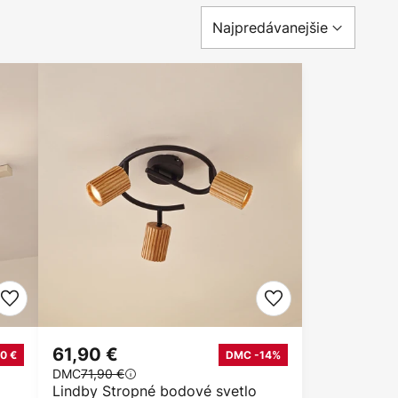
61,90 €
0 €
DMC -14%
DMC
71,90 €
Lindby Stropné bodové svetlo