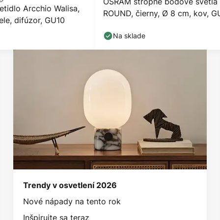
OSRAM stropné bodové svetlá
etidlo Arcchio Walisa,
ROUND, čierny, Ø 8 cm, kov, G
ele, difúzor, GU10
Na sklade
Trendy v osvetlení 2026
Nové nápady na tento rok
Inšpirujte sa teraz