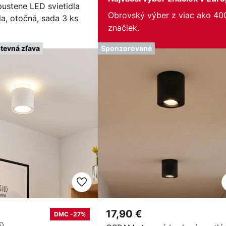
ustene LED svietidla
Obrovský výber z viac ako 40
ela, otočná, sada 3 ks
značiek.
tevná zľava
Sponzorované
17,90 €
DMC -27%