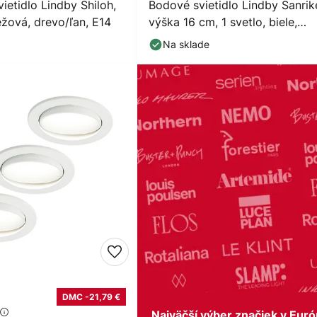
ietidlo Lindby Shiloh,
Bodové svietidlo Lindby Sanrik
žová, drevo/ľan, E14
výška 16 cm, 1 svetlo, biele,
keramika
Na sklade
DMC -21,79 €
Najväčší výber značiek v Eur