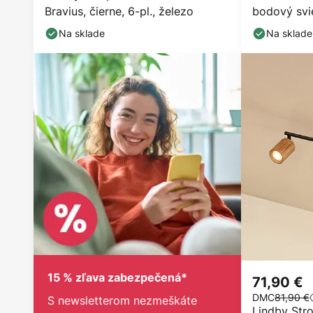
Bravius, čierne, 6-pl., železo
bodový svie
IP65, biela
Na sklade
Na sklade
15 % zľava zabezpečená*
71,90 €
DMC
81,90 €
S newsletterom nezmeškáte
Lindby Str