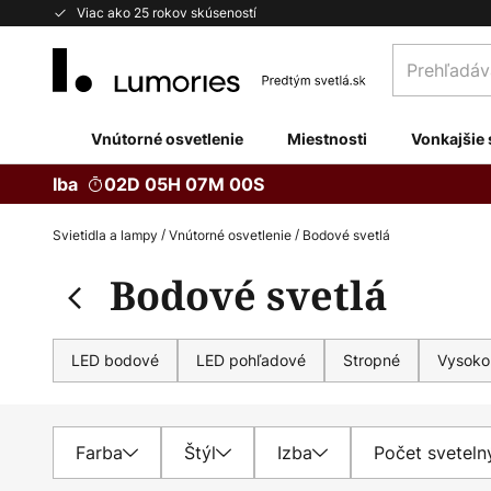
Skip
Viac ako 25 rokov skúseností
to
Prehľadávaj
Content
obchod
tu...
Vnútorné osvetlenie
Miestnosti
Vonkajšie 
Iba
02D 05H 06M 59S
Svietidla a lampy
Vnútorné osvetlenie
Bodové svetlá
Bodové svetlá
LED bodové
LED pohľadové
Stropné
Vysoko
Farba
Štýl
Izba
Počet sveteln