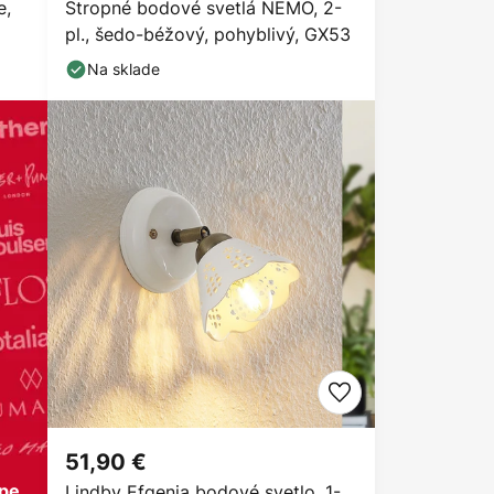
e,
Stropné bodové svetlá NEMO, 2-
pl., šedo-béžový, pohyblivý, GX53
Na sklade
51,90 €
ópe
Lindby Efgenia bodové svetlo, 1-