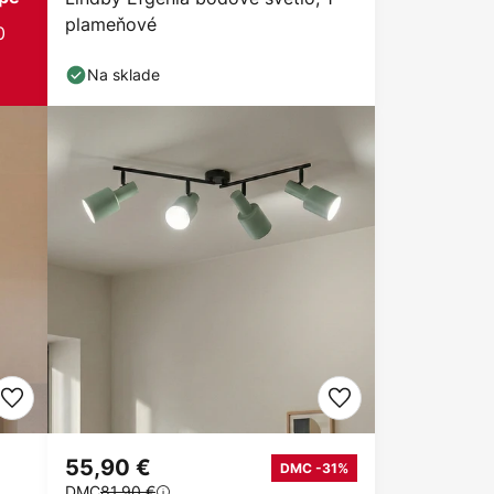
plameňové
0
Na sklade
55,90 €
DMC -31%
DMC
81,90 €