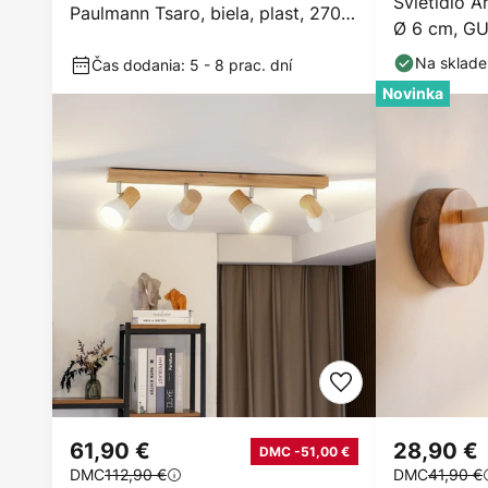
Svietidlo Ar
Paulmann Tsaro, biela, plast, 2700
Ø 6 cm, GU
K
Na sklade
Čas dodania: 5 - 8 prac. dní
Novinka
61,90 €
28,90 €
DMC -51,00 €
DMC
112,90 €
DMC
41,90 €