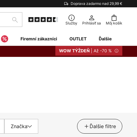
Doprava zadarmo nad 29,99 €
Hľadať
Služby
Prihlásiť sa
Môj košík
Firemní zákazníci
OUTLET
Ďalšie
| Až -70 %
WOW TÝŽDEŇ
Značka
Ďalšie filtre