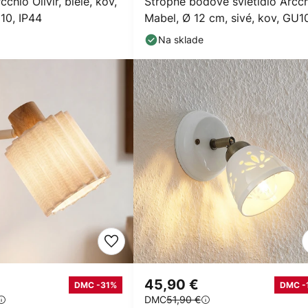
cchio Olivir, biele, kov,
Stropné bodové svietidlo Arcc
10, IP44
Mabel, Ø 12 cm, sivé, kov, GU1
Na sklade
45,90 €
DMC -31%
DMC -
DMC
51,90 €